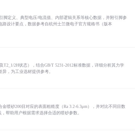
括各引脚定义、典型电压/电流值、内部逻辑关系等核心数据，并附引脚参
电路设计要点，数据参考自杭州士兰微电子官方规格书（版本
_1/2H状态），结合GB/T 5231-2012标准数据，详细分析其力学
差异，为工业选材提供参考。
砂200目对应的表面粗糙度（Ra 3.2-6.3μm），并对比不同目数
业实践，帮助用户根据需求选择合适的喷砂参数。