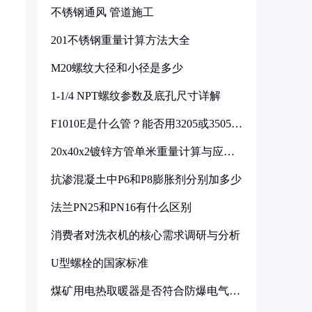
不锈钢通风 管道施工
201不锈钢重量计算方法大全
M20螺纹大径和小径是多少
1-1/4 NPT螺纹参数及底孔尺寸详解
F1010E是什么管？能否用3205或3505代
换
20x40x2镀锌方管单米重量计算与应用
分析
抗渗混凝土中P6和P8膨胀剂分别加多少
法兰PN25和PN16有什么区别
消费者对洗衣机的核心需求调研与分析
U型螺栓的国家标准
煤矿用电热取暖器是否符合防爆电气设
备标准