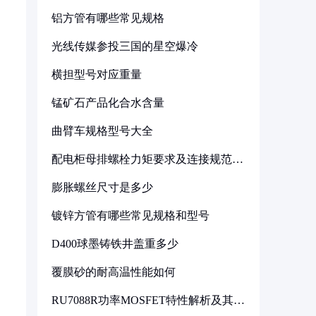
铝方管有哪些常见规格
光线传媒参投三国的星空爆冷
横担型号对应重量
锰矿石产品化合水含量
曲臂车规格型号大全
配电柜母排螺栓力矩要求及连接规范详
解
膨胀螺丝尺寸是多少
镀锌方管有哪些常见规格和型号
D400球墨铸铁井盖重多少
覆膜砂的耐高温性能如何
RU7088R功率MOSFET特性解析及其在
可调电源设计中的实践