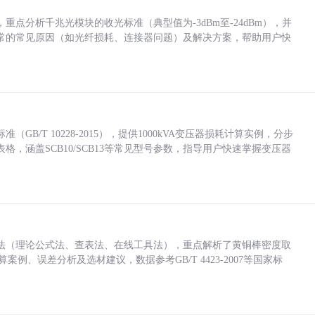
点分析千兆光模块的收光标准（典型值为-3dBm至-24dBm），并
常的常见原因（如光纤损耗、连接器问题）及解决方案，帮助用户快
/T 10228-2015），提供1000kVA变压器损耗计算实例，分步
，涵盖SCB10/SCB13等常见型号参数，指导用户快速掌握变压器
法（理论公式法、查表法、在线工具法），重点解析了黄铜棒密度取
计算案例、误差分析及选材建议，数据参考GB/T 4423-2007等国家标