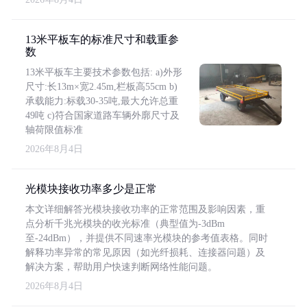
13米平板车的标准尺寸和载重参
数
13米平板车主要技术参数包括: a)外形
尺寸:长13m×宽2.45m,栏板高55cm b)
承载能力:标载30-35吨,最大允许总重
49吨 c)符合国家道路车辆外廓尺寸及
轴荷限值标准
2026年8月4日
光模块接收功率多少是正常
本文详细解答光模块接收功率的正常范围及影响因素，重
点分析千兆光模块的收光标准（典型值为-3dBm
至-24dBm），并提供不同速率光模块的参考值表格。同时
解释功率异常的常见原因（如光纤损耗、连接器问题）及
解决方案，帮助用户快速判断网络性能问题。
2026年8月4日