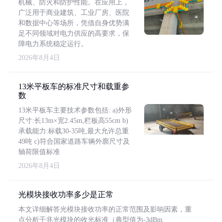
机械、防火和防护性能。在应用上，
广泛用于商业建筑、工业厂房、医院
和数据中心等场所，凭借自身优势满
足不同领域对电力供应的高要求，保
障电力系统稳定运行。
2026年8月4日
13米平板车的标准尺寸和载重参
数
13米平板车主要技术参数包括: a)外形
尺寸:长13m×宽2.45m,栏板高55cm b)
承载能力:标载30-35吨,最大允许总重
49吨 c)符合国家道路车辆外廓尺寸及
轴荷限值标准
2026年8月4日
光模块接收功率多少是正常
本文详细解答光模块接收功率的正常范围及影响因素，重
点分析千兆光模块的收光标准（典型值为-3dBm