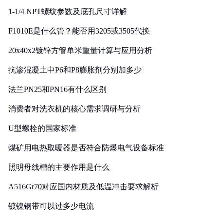
1-1/4 NPT螺纹参数及底孔尺寸详解
F1010E是什么管？能否用3205或3505代换
20x40x2镀锌方管单米重量计算与应用分析
抗渗混凝土中P6和P8膨胀剂分别加多少
法兰PN25和PN16有什么区别
消费者对洗衣机的核心需求调研与分析
U型螺栓的国家标准
煤矿用电热取暖器是否符合防爆电气设备标准
照明母线槽的主要作用是什么
A516Gr70对应国内材质及低温冲击要求解析
镀镍钢带可以过多少电流