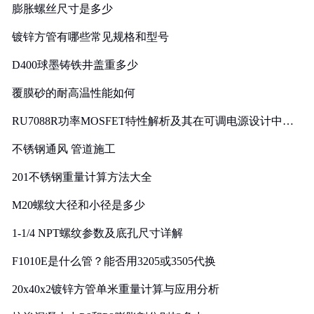
膨胀螺丝尺寸是多少
镀锌方管有哪些常见规格和型号
D400球墨铸铁井盖重多少
覆膜砂的耐高温性能如何
RU7088R功率MOSFET特性解析及其在可调电源设计中的
实践
不锈钢通风 管道施工
201不锈钢重量计算方法大全
M20螺纹大径和小径是多少
1-1/4 NPT螺纹参数及底孔尺寸详解
F1010E是什么管？能否用3205或3505代换
20x40x2镀锌方管单米重量计算与应用分析