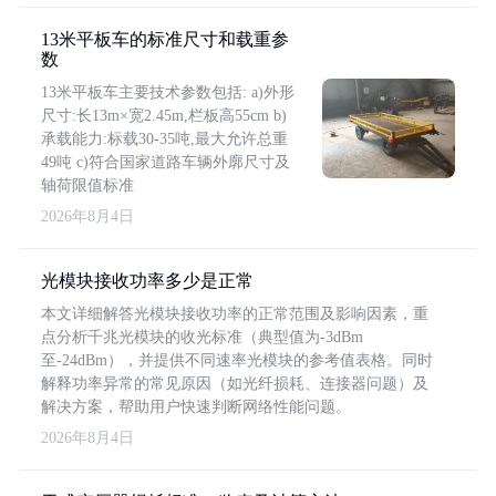
13米平板车的标准尺寸和载重参
数
13米平板车主要技术参数包括: a)外形
尺寸:长13m×宽2.45m,栏板高55cm b)
承载能力:标载30-35吨,最大允许总重
49吨 c)符合国家道路车辆外廓尺寸及
轴荷限值标准
2026年8月4日
光模块接收功率多少是正常
本文详细解答光模块接收功率的正常范围及影响因素，重
点分析千兆光模块的收光标准（典型值为-3dBm
至-24dBm），并提供不同速率光模块的参考值表格。同时
解释功率异常的常见原因（如光纤损耗、连接器问题）及
解决方案，帮助用户快速判断网络性能问题。
2026年8月4日