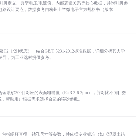
括各引脚定义、典型电压/电流值、内部逻辑关系等核心数据，并附引脚参
电路设计要点，数据参考自杭州士兰微电子官方规格书（版本
_1/2H状态），结合GB/T 5231-2012标准数据，详细分析其力学
差异，为工业选材提供参考。
砂200目对应的表面粗糙度（Ra 3.2-6.3μm），并对比不同目数
业实践，帮助用户根据需求选择合适的喷砂参数。
力，包括螺杆直径、钻孔尺寸等参数，并依据专业标准（如《混凝土结