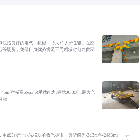
点包括良好的电气、机械、防火和防护性能。在应
心等场所，凭借自身优势满足不同领域对电力供应
5m,栏板高55cm b)承载能力:标载30-35吨,最大允
标准
点分析千兆光模块的收光标准（典型值为-3dBm至-24dBm），并