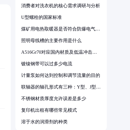
消费者对洗衣机的核心需求调研与分析
U型螺栓的国家标准
煤矿用电热取暖器是否符合防爆电气设
备标准
照明母线槽的主要作用是什么
A516Gr70对应国内材质及低温冲击要
求解析
镀镍钢带可以过多少电流
计量泵如何达到控制和调节流量的目的
联轴器的轴孔形式有三种：Y型、J型、
Z型
不锈钢材质厚度允许误差是多少
复印机出租有哪些常见模式
溶于水的润滑剂的种类