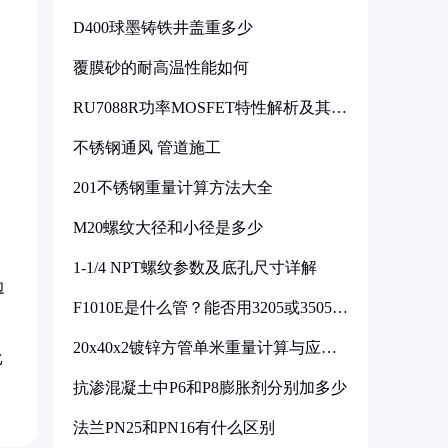
D400球墨铸铁井盖重多少
覆膜砂的耐高温性能如何
RU7088R功率MOSFET特性解析及其在
可调电源设计中的实践
不锈钢通风 管道施工
201不锈钢重量计算方法大全
M20螺纹大径和小径是多少
1-1/4 NPT螺纹参数及底孔尺寸详解
边
F1010E是什么管？能否用3205或3505代
换
20x40x2镀锌方管单米重量计算与应用
比
分析
抗渗混凝土中P6和P8膨胀剂分别加多少
法兰PN25和PN16有什么区别