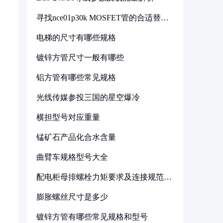
寻找nce01p30k MOSFET管的合适替代
型号
电梯的尺寸有哪些规格
镀锌方管尺寸一般有哪些
铝方管有哪些常见规格
光线传媒参投三国的星空爆冷
横担型号对应重量
锰矿石产品化合水含量
曲臂车规格型号大全
配电柜母排螺栓力矩要求及连接规范详
解
膨胀螺丝尺寸是多少
镀锌方管有哪些常见规格和型号