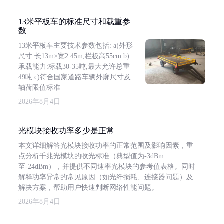
13米平板车的标准尺寸和载重参
数
13米平板车主要技术参数包括: a)外形
尺寸:长13m×宽2.45m,栏板高55cm b)
承载能力:标载30-35吨,最大允许总重
49吨 c)符合国家道路车辆外廓尺寸及
轴荷限值标准
2026年8月4日
光模块接收功率多少是正常
本文详细解答光模块接收功率的正常范围及影响因素，重
点分析千兆光模块的收光标准（典型值为-3dBm
至-24dBm），并提供不同速率光模块的参考值表格。同时
解释功率异常的常见原因（如光纤损耗、连接器问题）及
解决方案，帮助用户快速判断网络性能问题。
2026年8月4日