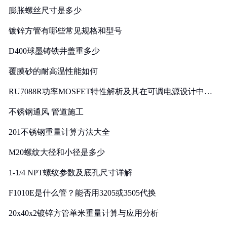
膨胀螺丝尺寸是多少
镀锌方管有哪些常见规格和型号
D400球墨铸铁井盖重多少
覆膜砂的耐高温性能如何
RU7088R功率MOSFET特性解析及其在可调电源设计中的
实践
不锈钢通风 管道施工
201不锈钢重量计算方法大全
M20螺纹大径和小径是多少
1-1/4 NPT螺纹参数及底孔尺寸详解
F1010E是什么管？能否用3205或3505代换
20x40x2镀锌方管单米重量计算与应用分析