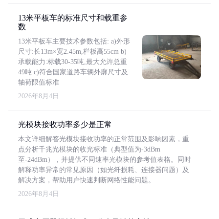
13米平板车的标准尺寸和载重参
数
13米平板车主要技术参数包括: a)外形
尺寸:长13m×宽2.45m,栏板高55cm b)
承载能力:标载30-35吨,最大允许总重
49吨 c)符合国家道路车辆外廓尺寸及
轴荷限值标准
2026年8月4日
光模块接收功率多少是正常
本文详细解答光模块接收功率的正常范围及影响因素，重
点分析千兆光模块的收光标准（典型值为-3dBm
至-24dBm），并提供不同速率光模块的参考值表格。同时
解释功率异常的常见原因（如光纤损耗、连接器问题）及
解决方案，帮助用户快速判断网络性能问题。
2026年8月4日