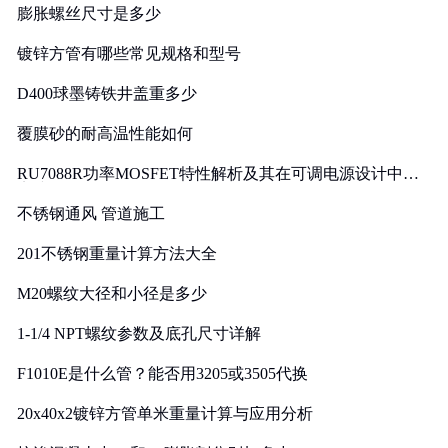
膨胀螺丝尺寸是多少
镀锌方管有哪些常见规格和型号
D400球墨铸铁井盖重多少
覆膜砂的耐高温性能如何
RU7088R功率MOSFET特性解析及其在可调电源设计中的
实践
不锈钢通风 管道施工
201不锈钢重量计算方法大全
M20螺纹大径和小径是多少
1-1/4 NPT螺纹参数及底孔尺寸详解
F1010E是什么管？能否用3205或3505代换
20x40x2镀锌方管单米重量计算与应用分析