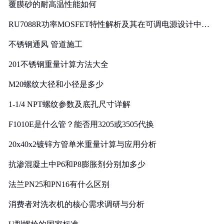
覆膜砂的耐高温性能如何
RU7088R功率MOSFET特性解析及其在可调电源设计中的
实践
不锈钢通风 管道施工
201不锈钢重量计算方法大全
M20螺纹大径和小径是多少
1-1/4 NPT螺纹参数及底孔尺寸详解
F1010E是什么管？能否用3205或3505代换
20x40x2镀锌方管单米重量计算与应用分析
抗渗混凝土中P6和P8膨胀剂分别加多少
法兰PN25和PN16有什么区别
消费者对洗衣机的核心需求调研与分析