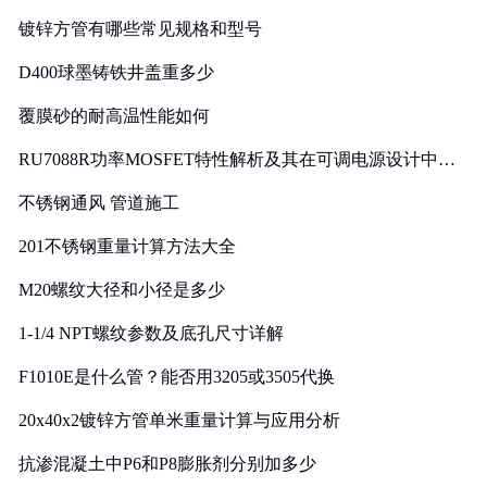
镀锌方管有哪些常见规格和型号
D400球墨铸铁井盖重多少
覆膜砂的耐高温性能如何
RU7088R功率MOSFET特性解析及其在可调电源设计中的
实践
不锈钢通风 管道施工
201不锈钢重量计算方法大全
M20螺纹大径和小径是多少
1-1/4 NPT螺纹参数及底孔尺寸详解
F1010E是什么管？能否用3205或3505代换
20x40x2镀锌方管单米重量计算与应用分析
抗渗混凝土中P6和P8膨胀剂分别加多少