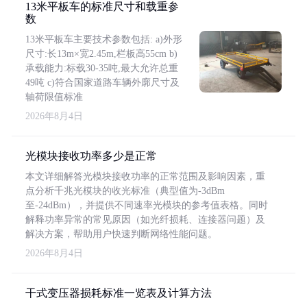
13米平板车的标准尺寸和载重参
数
13米平板车主要技术参数包括: a)外形
尺寸:长13m×宽2.45m,栏板高55cm b)
承载能力:标载30-35吨,最大允许总重
49吨 c)符合国家道路车辆外廓尺寸及
轴荷限值标准
2026年8月4日
光模块接收功率多少是正常
本文详细解答光模块接收功率的正常范围及影响因素，重
点分析千兆光模块的收光标准（典型值为-3dBm
至-24dBm），并提供不同速率光模块的参考值表格。同时
解释功率异常的常见原因（如光纤损耗、连接器问题）及
解决方案，帮助用户快速判断网络性能问题。
2026年8月4日
干式变压器损耗标准一览表及计算方法