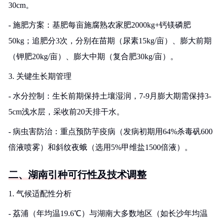
30cm。
- 施肥方案：基肥每亩施腐熟农家肥2000kg+钙镁磷肥
50kg；追肥分3次，分别在苗期（尿素15kg/亩）、膨大前期
（钾肥20kg/亩）、膨大中期（复合肥30kg/亩）。
3. 关键生长期管理
- 水分控制：生长前期保持土壤湿润，7-9月膨大期需保持3-
5cm浅水层，采收前20天排干水。
- 病虫害防治：重点预防芋疫病（发病初期用64%杀毒矾600
倍液喷雾）和斜纹夜蛾（选用5%甲维盐1500倍液）。
二、湖南引种可行性及技术调整
1. 气候适配性分析
- 荔浦（年均温19.6℃）与湖南大多数地区（如长沙年均温