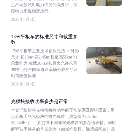
足不同领域对电力供应的高要求，保
障电力系统稳定运行。
2026年8月4日
13米平板车的标准尺寸和载重参
数
13米平板车主要技术参数包括: a)外形
尺寸:长13m×宽2.45m,栏板高55cm b)
承载能力:标载30-35吨,最大允许总重
49吨 c)符合国家道路车辆外廓尺寸及
轴荷限值标准
2026年8月4日
光模块接收功率多少是正常
本文详细解答光模块接收功率的正常范围及影响因素，重
点分析千兆光模块的收光标准（典型值为-3dBm
至-24dBm），并提供不同速率光模块的参考值表格。同时
解释功率异常的常见原因（如光纤损耗、连接器问题）及