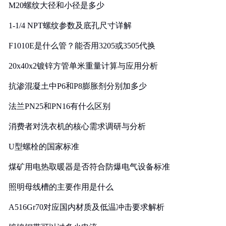
M20螺纹大径和小径是多少
1-1/4 NPT螺纹参数及底孔尺寸详解
F1010E是什么管？能否用3205或3505代换
20x40x2镀锌方管单米重量计算与应用分析
抗渗混凝土中P6和P8膨胀剂分别加多少
法兰PN25和PN16有什么区别
消费者对洗衣机的核心需求调研与分析
U型螺栓的国家标准
煤矿用电热取暖器是否符合防爆电气设备标准
照明母线槽的主要作用是什么
A516Gr70对应国内材质及低温冲击要求解析