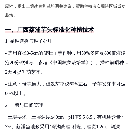
应性，提出土壤改良和栽培调整建议，帮助种植者实现跨区域成功
栽培。
一、广西荔浦芋头标准化种植技术
1. 品种选择与种子处理
- 选用直径3-5cm的健壮子芋作种，用50%多菌灵800倍液浸
泡20分钟消毒（参考《中国蔬菜栽培学》）。播种前晒种1-
2天可提升萌芽率。
- 注意：母芋虽大，但发芽率仅60%左右，子芋发芽率可达
90%以上。
2. 土壤与田间管理
- 土壤要求：土层深度≥40cm，pH值5.5-6.5，有机质含量＞
3%。荔浦当地多采用"深沟高畦"种植，畦宽1.2m、沟深