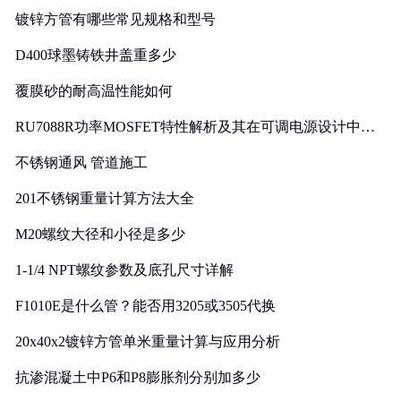
镀锌方管有哪些常见规格和型号
D400球墨铸铁井盖重多少
覆膜砂的耐高温性能如何
RU7088R功率MOSFET特性解析及其在可调电源设计中的
实践
不锈钢通风 管道施工
201不锈钢重量计算方法大全
M20螺纹大径和小径是多少
1-1/4 NPT螺纹参数及底孔尺寸详解
F1010E是什么管？能否用3205或3505代换
20x40x2镀锌方管单米重量计算与应用分析
抗渗混凝土中P6和P8膨胀剂分别加多少