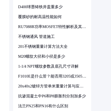
D400球墨铸铁井盖重多少
覆膜砂的耐高温性能如何
RU7088R功率MOSFET特性解析及其在
可调电源设计中的实践
不锈钢通风 管道施工
201不锈钢重量计算方法大全
M20螺纹大径和小径是多少
1-1/4 NPT螺纹参数及底孔尺寸详解
F1010E是什么管？能否用3205或3505代
换
20x40x2镀锌方管单米重量计算与应用
分析
抗渗混凝土中P6和P8膨胀剂分别加多少
法兰PN25和PN16有什么区别