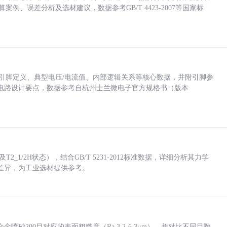
计算案例、误差分析及选材建议，数据参考GB/T 4423-2007等国家标
括各引脚定义、典型电压/电流值、内部逻辑关系等核心数据，并附引脚参
电路设计要点，数据参考自杭州士兰微电子官方规格书（版本
_1/2H状态），结合GB/T 5231-2012标准数据，详细分析其力学
差异，为工业选材提供参考。
砂200目对应的表面粗糙度（Ra 3.2-6.3μm），并对比不同目数