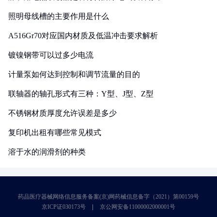
照明母线槽的主要作用是什么
A516Gr70对应国内材质及低温冲击要求解析
镀镍钢带可以过多少电流
计量泵如何达到控制和调节流量的目的
联轴器的轴孔形式有三种：Y型、J型、Z型
不锈钢材质厚度允许误差是多少
复印机出租有哪些常见模式
溶于水的润滑剂的种类
药品医疗器械网络信息服务备案(京)网药械信息备字（2021）第00159号
京ICP证030173号
京公网安备11000002000001号