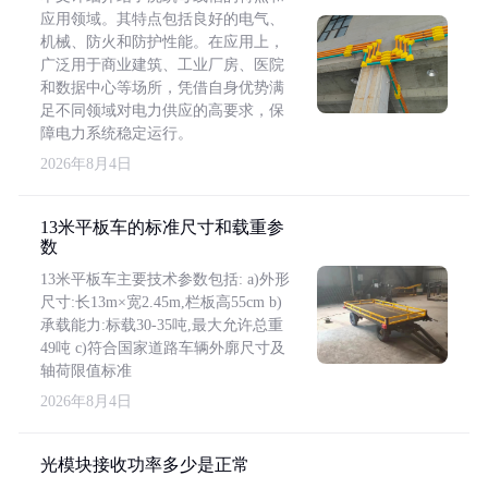
应用领域。其特点包括良好的电气、
机械、防火和防护性能。在应用上，
广泛用于商业建筑、工业厂房、医院
和数据中心等场所，凭借自身优势满
足不同领域对电力供应的高要求，保
障电力系统稳定运行。
2026年8月4日
13米平板车的标准尺寸和载重参
数
13米平板车主要技术参数包括: a)外形
尺寸:长13m×宽2.45m,栏板高55cm b)
承载能力:标载30-35吨,最大允许总重
49吨 c)符合国家道路车辆外廓尺寸及
轴荷限值标准
2026年8月4日
光模块接收功率多少是正常