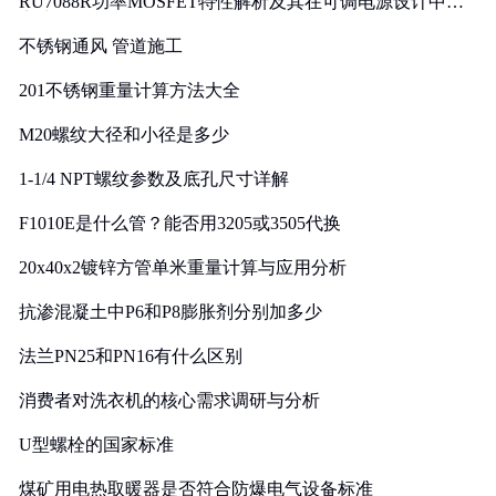
RU7088R功率MOSFET特性解析及其在可调电源设计中的
实践
不锈钢通风 管道施工
201不锈钢重量计算方法大全
M20螺纹大径和小径是多少
1-1/4 NPT螺纹参数及底孔尺寸详解
F1010E是什么管？能否用3205或3505代换
20x40x2镀锌方管单米重量计算与应用分析
抗渗混凝土中P6和P8膨胀剂分别加多少
法兰PN25和PN16有什么区别
消费者对洗衣机的核心需求调研与分析
U型螺栓的国家标准
煤矿用电热取暖器是否符合防爆电气设备标准