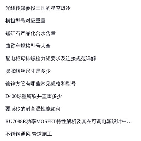
光线传媒参投三国的星空爆冷
横担型号对应重量
锰矿石产品化合水含量
曲臂车规格型号大全
配电柜母排螺栓力矩要求及连接规范详解
膨胀螺丝尺寸是多少
镀锌方管有哪些常见规格和型号
D400球墨铸铁井盖重多少
覆膜砂的耐高温性能如何
RU7088R功率MOSFET特性解析及其在可调电源设计中的
实践
不锈钢通风 管道施工