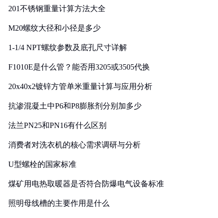
201不锈钢重量计算方法大全
M20螺纹大径和小径是多少
1-1/4 NPT螺纹参数及底孔尺寸详解
F1010E是什么管？能否用3205或3505代换
20x40x2镀锌方管单米重量计算与应用分析
抗渗混凝土中P6和P8膨胀剂分别加多少
法兰PN25和PN16有什么区别
消费者对洗衣机的核心需求调研与分析
U型螺栓的国家标准
煤矿用电热取暖器是否符合防爆电气设备标准
照明母线槽的主要作用是什么