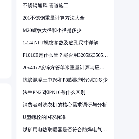
不锈钢通风 管道施工
201不锈钢重量计算方法大全
M20螺纹大径和小径是多少
1-1/4 NPT螺纹参数及底孔尺寸详解
F1010E是什么管？能否用3205或3505代
换
20x40x2镀锌方管单米重量计算与应用
分析
抗渗混凝土中P6和P8膨胀剂分别加多少
法兰PN25和PN16有什么区别
消费者对洗衣机的核心需求调研与分析
U型螺栓的国家标准
煤矿用电热取暖器是否符合防爆电气设
备标准