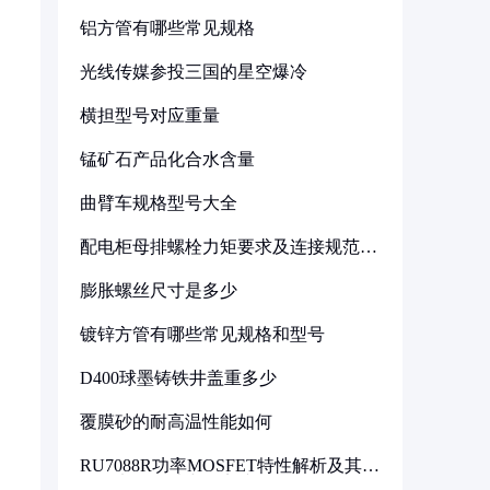
铝方管有哪些常见规格
光线传媒参投三国的星空爆冷
横担型号对应重量
锰矿石产品化合水含量
曲臂车规格型号大全
配电柜母排螺栓力矩要求及连接规范详
解
膨胀螺丝尺寸是多少
镀锌方管有哪些常见规格和型号
D400球墨铸铁井盖重多少
覆膜砂的耐高温性能如何
RU7088R功率MOSFET特性解析及其在
可调电源设计中的实践