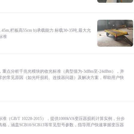
5m,栏板高55cm b)承载能力:标载30-35吨,最大允
标准
点分析千兆光模块的收光标准（典型值为-3dBm至-24dBm），并
常的常见原因（如光纤损耗、连接器问题）及解决方案，帮助用户快
/T 10228-2015），提供1000kVA变压器损耗计算实例，分步
，涵盖SCB10/SCB13等常见型号参数，指导用户快速掌握变压器