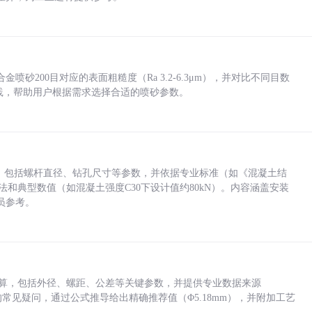
砂200目对应的表面粗糙度（Ra 3.2-6.3μm），并对比不同目数
业实践，帮助用户根据需求选择合适的喷砂参数。
力，包括螺杆直径、钻孔尺寸等参数，并依据专业标准（如《混凝土结
方法和典型数值（如混凝土强度C30下设计值约80kN）。内容涵盖安装
员参考。
底孔计算，包括外径、螺距、公差等关键参数，并提供专业数据来源
孔尺寸的常见疑问，通过公式推导给出精确推荐值（Φ5.18mm），并附加工艺