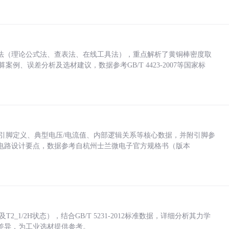
法（理论公式法、查表法、在线工具法），重点解析了黄铜棒密度取
计算案例、误差分析及选材建议，数据参考GB/T 4423-2007等国家标
括各引脚定义、典型电压/电流值、内部逻辑关系等核心数据，并附引脚参
电路设计要点，数据参考自杭州士兰微电子官方规格书（版本
_1/2H状态），结合GB/T 5231-2012标准数据，详细分析其力学
差异，为工业选材提供参考。