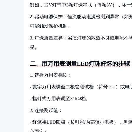
例如，12V灯带中3颗灯珠串联（每颗3V），坏
2. 驱动电源保护：恒流驱动电源检测到异常（
可能触发保护机制。
3. 灯珠质量差异：劣质灯珠的散热不良或电流不
显。
二、用万用表测量LED灯珠好坏的步骤
1. 选择万用表档位：
- 数字万用表调至二极管测试档（符号：⎓）或电
- 指针式万用表调至×1kΩ档。
2. 连接测试笔：
- 红笔接LED阳极（长引脚/内部较小电极），黑笔
色而定）。