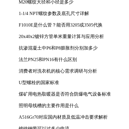
M20螺纹大径和小径是多少
1-1/4 NPT螺纹参数及底孔尺寸详解
F1010E是什么管？能否用3205或3505代换
20x40x2镀锌方管单米重量计算与应用分析
抗渗混凝土中P6和P8膨胀剂分别加多少
法兰PN25和PN16有什么区别
消费者对洗衣机的核心需求调研与分析
U型螺栓的国家标准
煤矿用电热取暖器是否符合防爆电气设备标准
照明母线槽的主要作用是什么
A516Gr70对应国内材质及低温冲击要求解析
镀镍钢带可以过多少电流