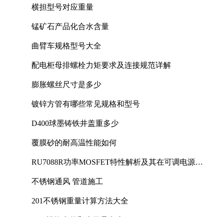
横担型号对应重量
锰矿石产品化合水含量
曲臂车规格型号大全
配电柜母排螺栓力矩要求及连接规范详解
膨胀螺丝尺寸是多少
镀锌方管有哪些常见规格和型号
D400球墨铸铁井盖重多少
覆膜砂的耐高温性能如何
RU7088R功率MOSFET特性解析及其在可调电源设
计中的实践
不锈钢通风 管道施工
201不锈钢重量计算方法大全