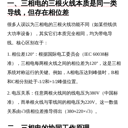
一、三相电的三根火线本质是同一类
导线，但存在相位差
很多人误以为三相电的三根火线功能不同（如某些线供
大功率设备），其实它们本质完全相同，均为带电导
线。核心区别在于：
1. 相位差120°：根据国际电工委员会（IEC 60038标
准），三相电每两根火线之间的相位差为120°，这是三相
系统对称运行的关键。例如，A相电压达到峰值时，B相
和C相分别处于-1/2和+1/2峰值位置。
2. 电压关系：任意两根火线间的线电压为380V（中国标
准），而单根火线与零线间的相电压为220V。这一数值
关系由√3倍相位差推导得出（380≈220×√3）。