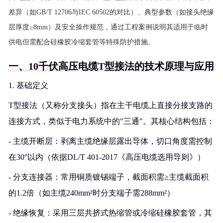
差异（如GB/T 12706与IEC 60502的对比）、典型参数（如接头绝缘
层厚度≥8mm）及安全操作规范，通过工程案例说明其适用于临时
供电但需配合硅橡胶冷缩套管等特殊防护措施。
一、10千伏高压电缆T型接法的技术原理与应用
1. 基础定义
T型接法（又称分支接头）指在主干电缆上直接分接支路的
连接方式，类似于电力系统中的"三通"。其核心结构包括：
- 主缆开断层：剥离主缆绝缘层露出导体，切口角度需控制
在30°以内（依据DL/T 401-2017《高压电缆选用导则》）
- 分支连接器：常用铜质镀锡端子，截面积需≥主缆截面积
的1.2倍（如主缆240mm²时分支端子需288mm²）
- 绝缘恢复：采用三层共挤式热缩管或冷缩硅橡胶套管，其