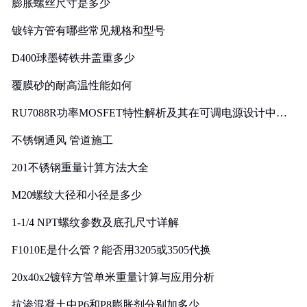
膨胀螺丝尺寸是多少
镀锌方管有哪些常见规格和型号
D400球墨铸铁井盖重多少
覆膜砂的耐高温性能如何
RU7088R功率MOSFET特性解析及其在可调电源设计中的
实践
不锈钢通风 管道施工
201不锈钢重量计算方法大全
M20螺纹大径和小径是多少
1-1/4 NPT螺纹参数及底孔尺寸详解
F1010E是什么管？能否用3205或3505代换
20x40x2镀锌方管单米重量计算与应用分析
抗渗混凝土中P6和P8膨胀剂分别加多少