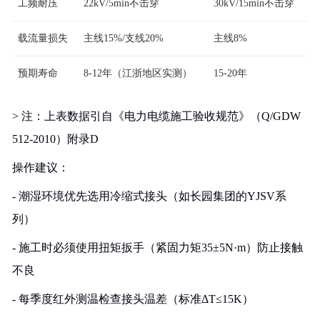
工频耐压
22kV/5min不击穿
30kV/15min不击穿
载流量损失
主线15%/支线20%
主线8%
预期寿命
8-12年（江浙地区实测）
15-20年
> 注：上表数据引自《电力电缆施工验收规范》（Q/GDW
512-2010）附录D
操作建议：
- 潮湿环境优先选用冷缩式接头（如长园集团的YJSV系
列）
- 施工时必须使用扭矩扳手（紧固力矩35±5N·m）防止接触
不良
- 每季度红外测温检查接头温差（标准ΔT≤15K）