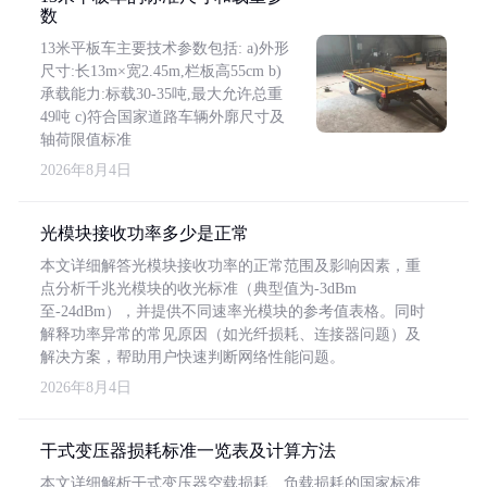
数
13米平板车主要技术参数包括: a)外形
尺寸:长13m×宽2.45m,栏板高55cm b)
承载能力:标载30-35吨,最大允许总重
49吨 c)符合国家道路车辆外廓尺寸及
轴荷限值标准
2026年8月4日
光模块接收功率多少是正常
本文详细解答光模块接收功率的正常范围及影响因素，重
点分析千兆光模块的收光标准（典型值为-3dBm
至-24dBm），并提供不同速率光模块的参考值表格。同时
解释功率异常的常见原因（如光纤损耗、连接器问题）及
解决方案，帮助用户快速判断网络性能问题。
2026年8月4日
干式变压器损耗标准一览表及计算方法
本文详细解析干式变压器空载损耗、负载损耗的国家标准