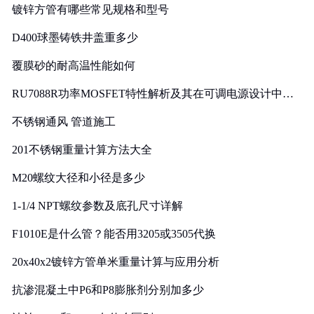
镀锌方管有哪些常见规格和型号
D400球墨铸铁井盖重多少
覆膜砂的耐高温性能如何
RU7088R功率MOSFET特性解析及其在可调电源设计中的
实践
不锈钢通风 管道施工
201不锈钢重量计算方法大全
M20螺纹大径和小径是多少
1-1/4 NPT螺纹参数及底孔尺寸详解
F1010E是什么管？能否用3205或3505代换
20x40x2镀锌方管单米重量计算与应用分析
抗渗混凝土中P6和P8膨胀剂分别加多少