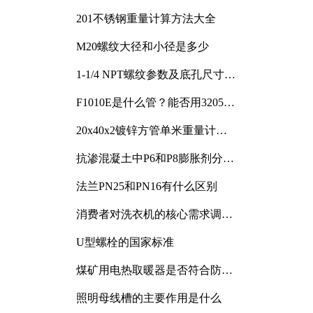
201不锈钢重量计算方法大全
M20螺纹大径和小径是多少
1-1/4 NPT螺纹参数及底孔尺寸详
解
F1010E是什么管？能否用3205或
3505代换
20x40x2镀锌方管单米重量计算
与应用分析
抗渗混凝土中P6和P8膨胀剂分别
加多少
法兰PN25和PN16有什么区别
消费者对洗衣机的核心需求调研
与分析
U型螺栓的国家标准
煤矿用电热取暖器是否符合防爆
电气设备标准
照明母线槽的主要作用是什么