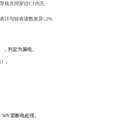
导线共同穿过CT内孔
表计与钳表读数差异≤2%
5标准），判定为漏电。
题）。
50V需断电处理。