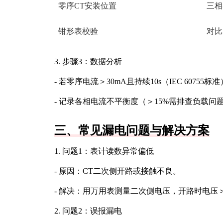
零序CT安装位置
三相
钳形表校验
对比
3. 步骤3：数据分析
- 若零序电流＞30mA且持续10s（IEC 6075
- 记录各相电流不平衡度（＞15%需排查负载问
三、常见漏电问题与解决方案
1. 问题1：表计读数异常偏低
- 原因：CT二次侧开路或接触不良。
- 解决：用万用表测量二次侧电压，开路时电压＞
2. 问题2：误报漏电