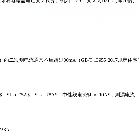
漏电流需通过变比换算。例如：若CT变比为100:5（即20倍）
侧电流通常不应超过30mA（GB/T 13955-2017规定住宅
I_b=75A$、$I_c=78A$，中性线电流$I_n=10A$，则漏电流
 223A