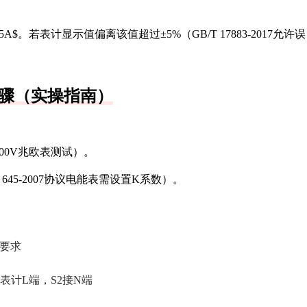
1.15A$。若表计显示值偏离该值超过±5%（GB/T 17883-2017允许误
骤（实操指南）
500V兆欧表测试）。
645-2007协议电能表需设置K系数）。
要求
接表计L端，S2接N端