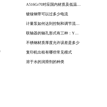
A516Gr70对应国内材质及低温冲
击要求解析
镀镍钢带可以过多少电流
计量泵如何达到控制和调节流量
的目的
联轴器的轴孔形式有三种：Y
型、J型、Z型
不锈钢材质厚度允许误差是多少
并
复印机出租有哪些常见模式
溶于水的润滑剂的种类