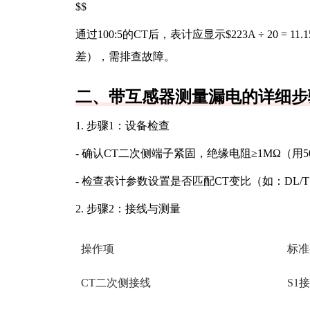
$$
通过100:5的CT后，表计应显示$223A ÷ 20 = 1
差），需排查故障。
二、带互感器测量漏电的详细步
1. 步骤1：设备检查
- 确认CT二次侧端子紧固，绝缘电阻≥1MΩ（用
- 检查表计参数设置是否匹配CT变比（如：DL/T 
2. 步骤2：接线与测量
操作项
标准
CT二次侧接线
S1