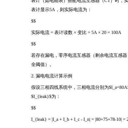
表计（如电能表）搭配电流互感器（CT）时，实际
表计显示5A，则实际电流为：
$$
实际电流 = 表计读数 × 变比 = 5A × 20 = 100A
$$
若存在漏电，零序电流互感器（剩余电流互感器）的二次
全阈值）。
2. 漏电电流计算示例
假设三相四线系统中，三相电流分别为$I_a=80A$、$
$I_{leak}$为：
$$
I_{leak} = |I_a + I_b + I_c - I_n| = |80+75+78-10| =