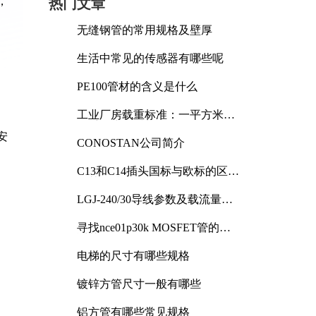
，
热门文章
无缝钢管的常用规格及壁厚
生活中常见的传感器有哪些呢
PE100管材的含义是什么
工业厂房载重标准：一平方米能
承受多少公斤
安
CONOSTAN公司简介
C13和C14插头国标与欧标的区别
及其标准解析
LGJ-240/30导线参数及载流量解
析
寻找nce01p30k MOSFET管的合
适替代型号
电梯的尺寸有哪些规格
镀锌方管尺寸一般有哪些
铝方管有哪些常见规格