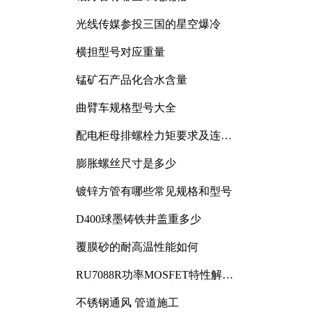
光线传媒参投三国的星空爆冷
横担型号对应重量
锰矿石产品化合水含量
曲臂车规格型号大全
配电柜母排螺栓力矩要求及连接
规范详解
膨胀螺丝尺寸是多少
镀锌方管有哪些常见规格和型号
D400球墨铸铁井盖重多少
覆膜砂的耐高温性能如何
RU7088R功率MOSFET特性解析
及其在可调电源设计中的实践
不锈钢通风 管道施工