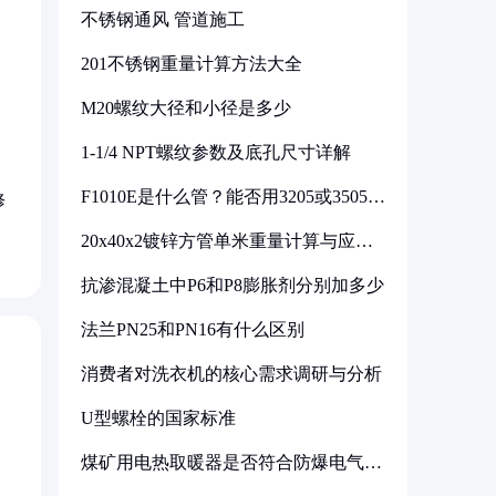
不锈钢通风 管道施工
201不锈钢重量计算方法大全
M20螺纹大径和小径是多少
1-1/4 NPT螺纹参数及底孔尺寸详解
F1010E是什么管？能否用3205或3505代
修
换
20x40x2镀锌方管单米重量计算与应用
分析
抗渗混凝土中P6和P8膨胀剂分别加多少
法兰PN25和PN16有什么区别
消费者对洗衣机的核心需求调研与分析
U型螺栓的国家标准
煤矿用电热取暖器是否符合防爆电气设
备标准