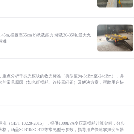
5m,栏板高55cm b)承载能力:标载30-35吨,最大允
标准
点分析千兆光模块的收光标准（典型值为-3dBm至-24dBm），并
常的常见原因（如光纤损耗、连接器问题）及解决方案，帮助用户快
/T 10228-2015），提供1000kVA变压器损耗计算实例，分步
，涵盖SCB10/SCB13等常见型号参数，指导用户快速掌握变压器