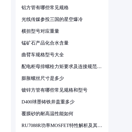
铝方管有哪些常见规格
光线传媒参投三国的星空爆冷
横担型号对应重量
锰矿石产品化合水含量
曲臂车规格型号大全
配电柜母排螺栓力矩要求及连接规范详
解
膨胀螺丝尺寸是多少
镀锌方管有哪些常见规格和型号
D400球墨铸铁井盖重多少
覆膜砂的耐高温性能如何
RU7088R功率MOSFET特性解析及其在
可调电源设计中的实践