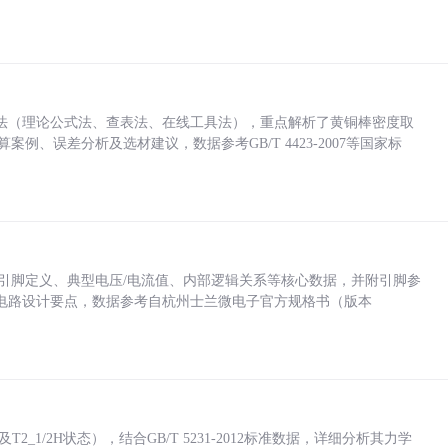
法（理论公式法、查表法、在线工具法），重点解析了黄铜棒密度取
计算案例、误差分析及选材建议，数据参考GB/T 4423-2007等国家标
括各引脚定义、典型电压/电流值、内部逻辑关系等核心数据，并附引脚参
电路设计要点，数据参考自杭州士兰微电子官方规格书（版本
_1/2H状态），结合GB/T 5231-2012标准数据，详细分析其力学