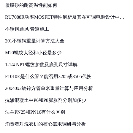
覆膜砂的耐高温性能如何
RU7088R功率MOSFET特性解析及其在可调电源设计中的
实践
不锈钢通风 管道施工
201不锈钢重量计算方法大全
M20螺纹大径和小径是多少
1-1/4 NPT螺纹参数及底孔尺寸详解
F1010E是什么管？能否用3205或3505代换
20x40x2镀锌方管单米重量计算与应用分析
抗渗混凝土中P6和P8膨胀剂分别加多少
法兰PN25和PN16有什么区别
消费者对洗衣机的核心需求调研与分析