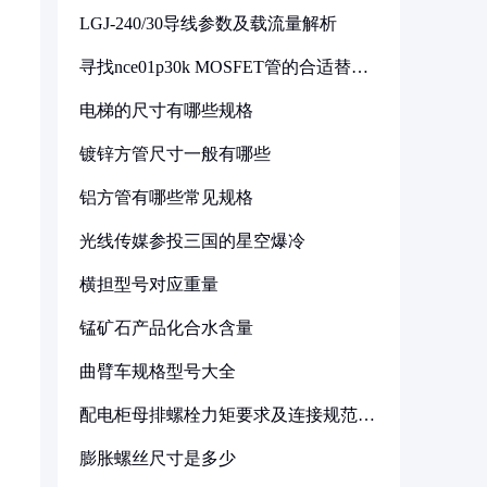
LGJ-240/30导线参数及载流量解析
寻找nce01p30k MOSFET管的合适替代
型号
电梯的尺寸有哪些规格
镀锌方管尺寸一般有哪些
铝方管有哪些常见规格
光线传媒参投三国的星空爆冷
横担型号对应重量
锰矿石产品化合水含量
曲臂车规格型号大全
配电柜母排螺栓力矩要求及连接规范详
解
膨胀螺丝尺寸是多少