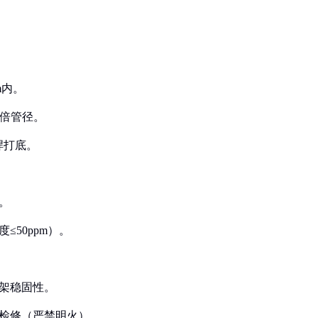
m内。
4倍管径。
焊打底。
。
≤50ppm）。
支架稳固性。
后检修（严禁明火）。