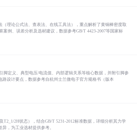
法（理论公式法、查表法、在线工具法），重点解析了黄铜棒密度取
计算案例、误差分析及选材建议，数据参考GB/T 4423-2007等国家标
括各引脚定义、典型电压/电流值、内部逻辑关系等核心数据，并附引脚参
电路设计要点，数据参考自杭州士兰微电子官方规格书（版本
_1/2H状态），结合GB/T 5231-2012标准数据，详细分析其力学
差异，为工业选材提供参考。