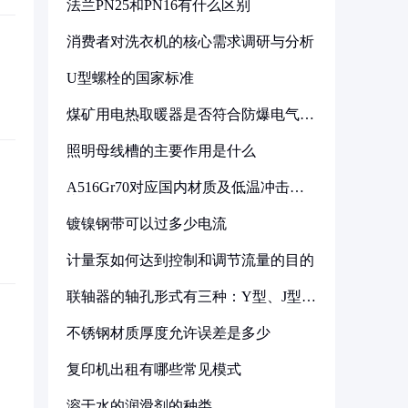
法兰PN25和PN16有什么区别
消费者对洗衣机的核心需求调研与分析
U型螺栓的国家标准
煤矿用电热取暖器是否符合防爆电气设
备标准
照明母线槽的主要作用是什么
A516Gr70对应国内材质及低温冲击要
求解析
镀镍钢带可以过多少电流
计量泵如何达到控制和调节流量的目的
联轴器的轴孔形式有三种：Y型、J型、
Z型
不锈钢材质厚度允许误差是多少
复印机出租有哪些常见模式
溶于水的润滑剂的种类