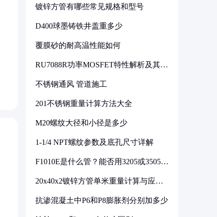
镀锌方管有哪些常见规格和型号
D400球墨铸铁井盖重多少
覆膜砂的耐高温性能如何
RU7088R功率MOSFET特性解析及其在
可调电源设计中的实践
不锈钢通风 管道施工
201不锈钢重量计算方法大全
M20螺纹大径和小径是多少
1-1/4 NPT螺纹参数及底孔尺寸详解
F1010E是什么管？能否用3205或3505代
换
20x40x2镀锌方管单米重量计算与应用
分析
抗渗混凝土中P6和P8膨胀剂分别加多少