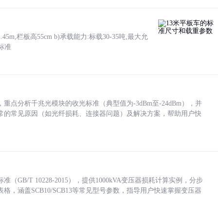
5m,栏板高55cm b)承载能力:标载30-35吨,最大允
标准
点分析千兆光模块的收光标准（典型值为-3dBm至-24dBm），并
常的常见原因（如光纤损耗、连接器问题）及解决方案，帮助用户快
/T 10228-2015），提供1000kVA变压器损耗计算实例，分步
，涵盖SCB10/SCB13等常见型号参数，指导用户快速掌握变压器