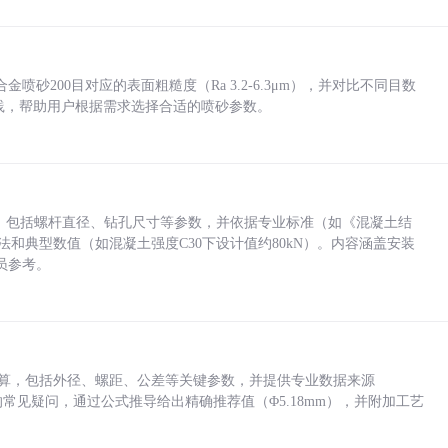
砂200目对应的表面粗糙度（Ra 3.2-6.3μm），并对比不同目数
业实践，帮助用户根据需求选择合适的喷砂参数。
力，包括螺杆直径、钻孔尺寸等参数，并依据专业标准（如《混凝土结
方法和典型数值（如混凝土强度C30下设计值约80kN）。内容涵盖安装
员参考。
底孔计算，包括外径、螺距、公差等关键参数，并提供专业数据来源
孔尺寸的常见疑问，通过公式推导给出精确推荐值（Φ5.18mm），并附加工艺