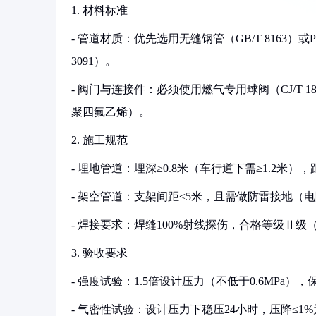
1. 材料标准
- 管道材质：优先选用无缝钢管（GB/T 8163）或P
3091）。
- 阀门与连接件：必须使用燃气专用球阀（CJ/T 1
聚四氟乙烯）。
2. 施工规范
- 埋地管道：埋深≥0.8米（车行道下需≥1.2米），距建
- 架空管道：支架间距≤5米，且需做防雷接地（电阻≤
- 焊接要求：焊缝100%射线探伤，合格等级Ⅱ级（GB
3. 验收要求
- 强度试验：1.5倍设计压力（不低于0.6MPa），保
- 气密性试验：设计压力下稳压24小时，压降≤1