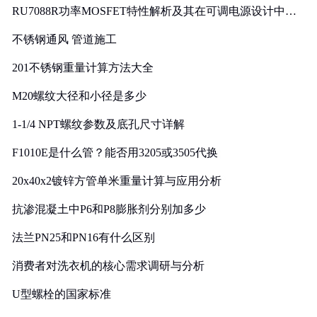
RU7088R功率MOSFET特性解析及其在可调电源设计中的
实践
不锈钢通风 管道施工
201不锈钢重量计算方法大全
M20螺纹大径和小径是多少
1-1/4 NPT螺纹参数及底孔尺寸详解
F1010E是什么管？能否用3205或3505代换
20x40x2镀锌方管单米重量计算与应用分析
抗渗混凝土中P6和P8膨胀剂分别加多少
法兰PN25和PN16有什么区别
消费者对洗衣机的核心需求调研与分析
U型螺栓的国家标准