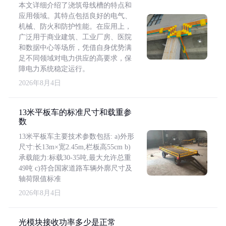
本文详细介绍了浇筑母线槽的特点和
应用领域。其特点包括良好的电气、
机械、防火和防护性能。在应用上，
广泛用于商业建筑、工业厂房、医院
和数据中心等场所，凭借自身优势满
足不同领域对电力供应的高要求，保
障电力系统稳定运行。
2026年8月4日
13米平板车的标准尺寸和载重参
数
13米平板车主要技术参数包括: a)外形
尺寸:长13m×宽2.45m,栏板高55cm b)
承载能力:标载30-35吨,最大允许总重
49吨 c)符合国家道路车辆外廓尺寸及
轴荷限值标准
2026年8月4日
光模块接收功率多少是正常