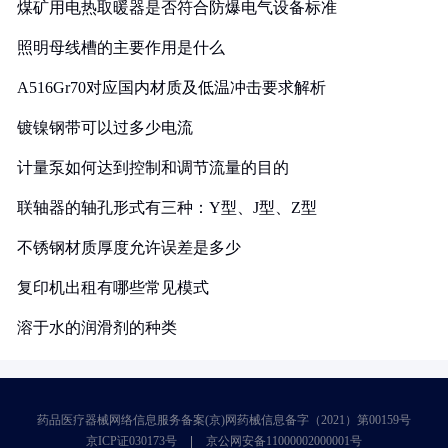
煤矿用电热取暖器是否符合防爆电气设备标准
照明母线槽的主要作用是什么
A516Gr70对应国内材质及低温冲击要求解析
镀镍钢带可以过多少电流
计量泵如何达到控制和调节流量的目的
联轴器的轴孔形式有三种：Y型、J型、Z型
不锈钢材质厚度允许误差是多少
复印机出租有哪些常见模式
溶于水的润滑剂的种类
药品医疗器械网络信息服务备案(京)网药械信息备字（2021）第00159号
京ICP证030173号
京公网安备11000002000001号