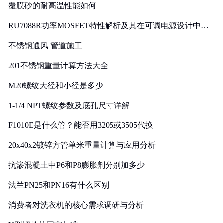
覆膜砂的耐高温性能如何
RU7088R功率MOSFET特性解析及其在可调电源设计中的
实践
不锈钢通风 管道施工
201不锈钢重量计算方法大全
M20螺纹大径和小径是多少
1-1/4 NPT螺纹参数及底孔尺寸详解
F1010E是什么管？能否用3205或3505代换
20x40x2镀锌方管单米重量计算与应用分析
抗渗混凝土中P6和P8膨胀剂分别加多少
法兰PN25和PN16有什么区别
消费者对洗衣机的核心需求调研与分析