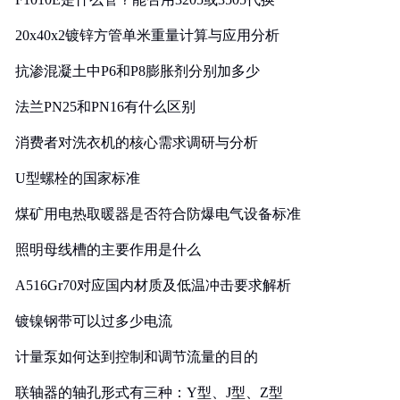
20x40x2镀锌方管单米重量计算与应用分析
抗渗混凝土中P6和P8膨胀剂分别加多少
法兰PN25和PN16有什么区别
消费者对洗衣机的核心需求调研与分析
U型螺栓的国家标准
煤矿用电热取暖器是否符合防爆电气设备标准
照明母线槽的主要作用是什么
A516Gr70对应国内材质及低温冲击要求解析
镀镍钢带可以过多少电流
计量泵如何达到控制和调节流量的目的
联轴器的轴孔形式有三种：Y型、J型、Z型