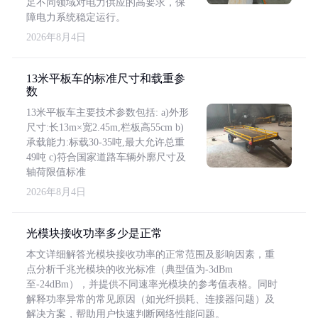
足不同领域对电力供应的高要求，保
障电力系统稳定运行。
2026年8月4日
13米平板车的标准尺寸和载重参
数
13米平板车主要技术参数包括: a)外形
尺寸:长13m×宽2.45m,栏板高55cm b)
承载能力:标载30-35吨,最大允许总重
49吨 c)符合国家道路车辆外廓尺寸及
轴荷限值标准
2026年8月4日
光模块接收功率多少是正常
本文详细解答光模块接收功率的正常范围及影响因素，重
点分析千兆光模块的收光标准（典型值为-3dBm
至-24dBm），并提供不同速率光模块的参考值表格。同时
解释功率异常的常见原因（如光纤损耗、连接器问题）及
解决方案，帮助用户快速判断网络性能问题。