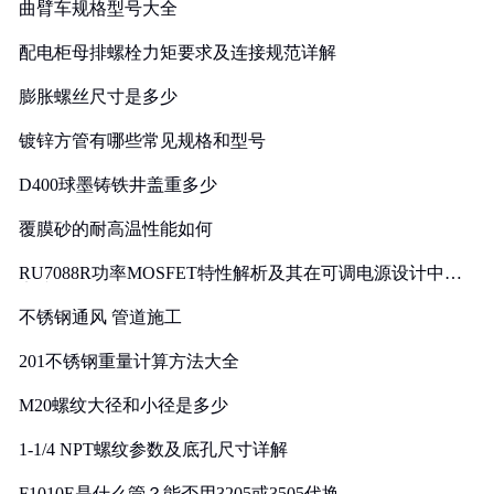
曲臂车规格型号大全
配电柜母排螺栓力矩要求及连接规范详解
膨胀螺丝尺寸是多少
镀锌方管有哪些常见规格和型号
D400球墨铸铁井盖重多少
覆膜砂的耐高温性能如何
RU7088R功率MOSFET特性解析及其在可调电源设计中的
实践
不锈钢通风 管道施工
201不锈钢重量计算方法大全
M20螺纹大径和小径是多少
1-1/4 NPT螺纹参数及底孔尺寸详解
F1010E是什么管？能否用3205或3505代换