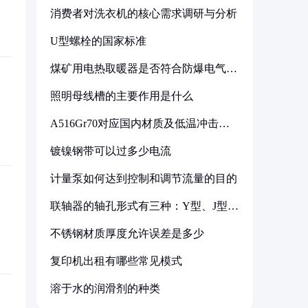
消费者对洗衣机的核心需求调研与分析
U型螺栓的国家标准
煤矿用电热取暖器是否符合防爆电气设
备标准
照明母线槽的主要作用是什么
A516Gr70对应国内材质及低温冲击要
求解析
镀镍钢带可以过多少电流
计量泵如何达到控制和调节流量的目的
联轴器的轴孔形式有三种：Y型、J型、
Z型
不锈钢材质厚度允许误差是多少
复印机出租有哪些常见模式
溶于水的润滑剂的种类