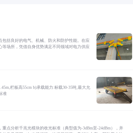
点包括良好的电气、机械、防火和防护性能。在应
心等场所，凭借自身优势满足不同领域对电力供应
5m,栏板高55cm b)承载能力:标载30-35吨,最大允
标准
点分析千兆光模块的收光标准（典型值为-3dBm至-24dBm），并