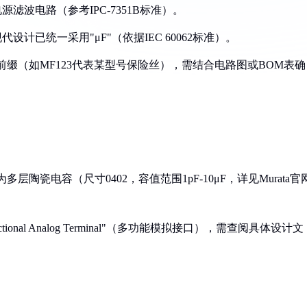
源滤波电路（参考IPC-7351B标准）。
代设计已统一采用"μF"（依据IEC 60062标准）。
前缀（如MF123代表某型号保险丝），需结合电路图或BOM表确
列为多层陶瓷电容（尺寸0402，容值范围1pF-10μF，详见Murata官
ional Analog Terminal"（多功能模拟接口），需查阅具体设计文