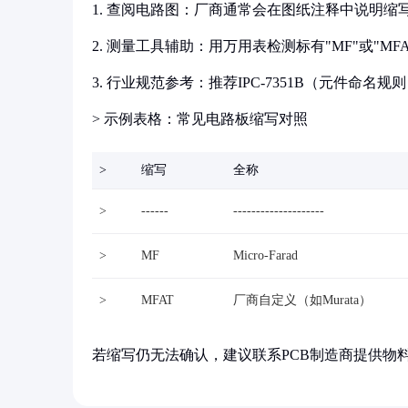
1. 查阅电路图：厂商通常会在图纸注释中说明缩
2. 测量工具辅助：用万用表检测标有"MF"或"M
3. 行业规范参考：推荐IPC-7351B（元件命名规
> 示例表格：常见电路板缩写对照
>
缩写
全称
>
------
--------------------
>
MF
Micro-Farad
>
MFAT
厂商自定义（如Murata）
若缩写仍无法确认，建议联系PCB制造商提供物