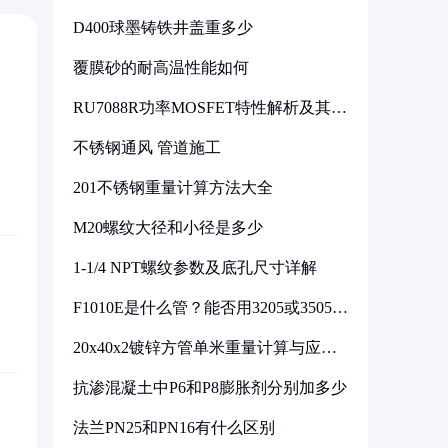
D400球墨铸铁井盖重多少
覆膜砂的耐高温性能如何
RU7088R功率MOSFET特性解析及其在
可调电源设计中的实践
不锈钢通风 管道施工
201不锈钢重量计算方法大全
M20螺纹大径和小径是多少
1-1/4 NPT螺纹参数及底孔尺寸详解
F1010E是什么管？能否用3205或3505代
换
20x40x2镀锌方管单米重量计算与应用
分析
抗渗混凝土中P6和P8膨胀剂分别加多少
法兰PN25和PN16有什么区别