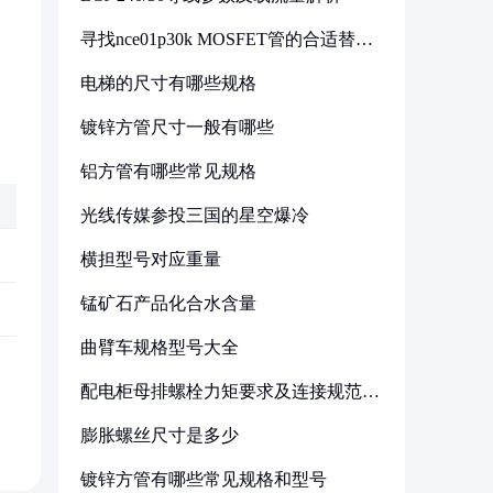
寻找nce01p30k MOSFET管的合适替代
型号
电梯的尺寸有哪些规格
镀锌方管尺寸一般有哪些
铝方管有哪些常见规格
光线传媒参投三国的星空爆冷
横担型号对应重量
锰矿石产品化合水含量
曲臂车规格型号大全
配电柜母排螺栓力矩要求及连接规范详
解
膨胀螺丝尺寸是多少
镀锌方管有哪些常见规格和型号