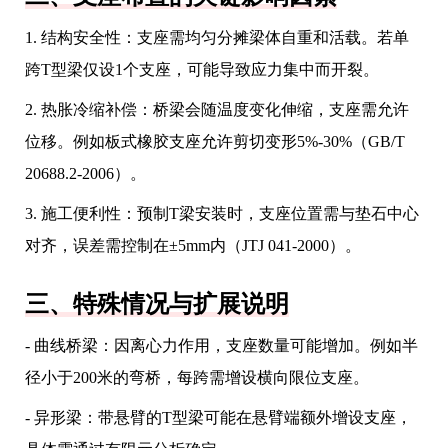
1. 结构安全性：支座需均匀分摊梁体自重和活载。若单
跨T型梁仅设1个支座，可能导致应力集中而开裂。
2. 热胀冷缩补偿：桥梁会随温度变化伸缩，支座需允许
位移。例如板式橡胶支座允许剪切变形5%-30%（GB/T
20688.2-2006）。
3. 施工便利性：预制T梁安装时，支座位置需与垫石中心
对齐，误差需控制在±5mm内（JTJ 041-2000）。
三、特殊情况与扩展说明
- 曲线桥梁：因离心力作用，支座数量可能增加。例如半
径小于200米的弯桥，每跨需增设横向限位支座。
- 异形梁：带悬臂的T型梁可能在悬臂端额外增设支座，