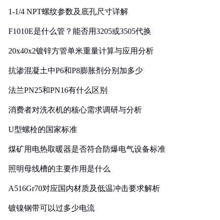
1-1/4 NPT螺纹参数及底孔尺寸详解
F1010E是什么管？能否用3205或3505代换
20x40x2镀锌方管单米重量计算与应用分析
抗渗混凝土中P6和P8膨胀剂分别加多少
法兰PN25和PN16有什么区别
消费者对洗衣机的核心需求调研与分析
U型螺栓的国家标准
煤矿用电热取暖器是否符合防爆电气设备标准
照明母线槽的主要作用是什么
A516Gr70对应国内材质及低温冲击要求解析
镀镍钢带可以过多少电流