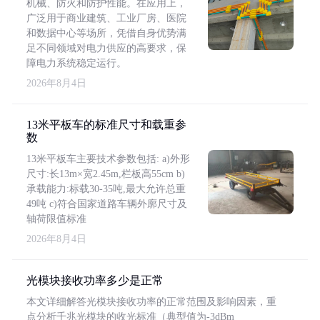
机械、防火和防护性能。在应用上，
广泛用于商业建筑、工业厂房、医院
和数据中心等场所，凭借自身优势满
足不同领域对电力供应的高要求，保
障电力系统稳定运行。
2026年8月4日
13米平板车的标准尺寸和载重参
数
13米平板车主要技术参数包括: a)外形
尺寸:长13m×宽2.45m,栏板高55cm b)
承载能力:标载30-35吨,最大允许总重
49吨 c)符合国家道路车辆外廓尺寸及
轴荷限值标准
2026年8月4日
光模块接收功率多少是正常
本文详细解答光模块接收功率的正常范围及影响因素，重
点分析千兆光模块的收光标准（典型值为-3dBm