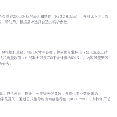
砂200目对应的表面粗糙度（Ra 3.2-6.3μm），并对比不同目数
业实践，帮助用户根据需求选择合适的喷砂参数。
力，包括螺杆直径、钻孔尺寸等参数，并依据专业标准（如《混凝土结
方法和典型数值（如混凝土强度C30下设计值约80kN）。内容涵盖安装
员参考。
底孔计算，包括外径、螺距、公差等关键参数，并提供专业数据来源
孔尺寸的常见疑问，通过公式推导给出精确推荐值（Φ5.18mm），并附加工艺