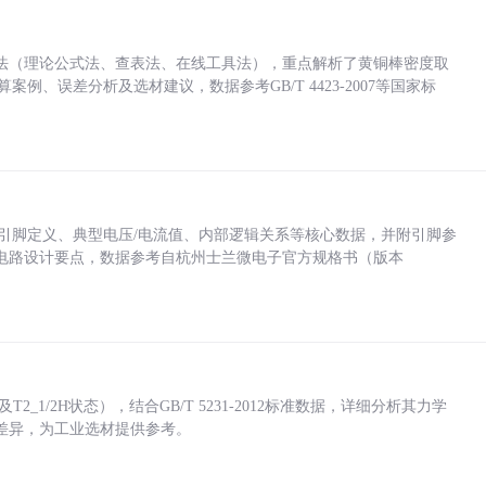
法（理论公式法、查表法、在线工具法），重点解析了黄铜棒密度取
计算案例、误差分析及选材建议，数据参考GB/T 4423-2007等国家标
括各引脚定义、典型电压/电流值、内部逻辑关系等核心数据，并附引脚参
电路设计要点，数据参考自杭州士兰微电子官方规格书（版本
_1/2H状态），结合GB/T 5231-2012标准数据，详细分析其力学
差异，为工业选材提供参考。