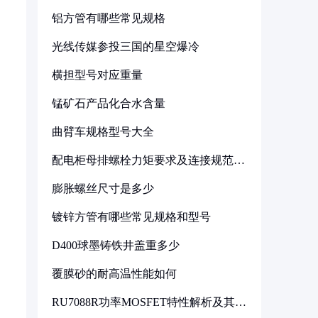
铝方管有哪些常见规格
光线传媒参投三国的星空爆冷
横担型号对应重量
锰矿石产品化合水含量
曲臂车规格型号大全
配电柜母排螺栓力矩要求及连接规范详
解
膨胀螺丝尺寸是多少
镀锌方管有哪些常见规格和型号
D400球墨铸铁井盖重多少
覆膜砂的耐高温性能如何
RU7088R功率MOSFET特性解析及其在
可调电源设计中的实践