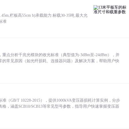
5m,栏板高55cm b)承载能力:标载30-35吨,最大允
标准
点分析千兆光模块的收光标准（典型值为-3dBm至-24dBm），并
常的常见原因（如光纤损耗、连接器问题）及解决方案，帮助用户快
/T 10228-2015），提供1000kVA变压器损耗计算实例，分步
，涵盖SCB10/SCB13等常见型号参数，指导用户快速掌握变压器