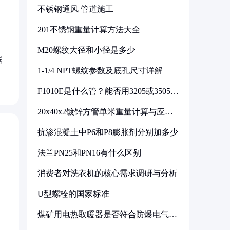
不锈钢通风 管道施工
201不锈钢重量计算方法大全
。
M20螺纹大径和小径是多少
器
1-1/4 NPT螺纹参数及底孔尺寸详解
F1010E是什么管？能否用3205或3505代
换
20x40x2镀锌方管单米重量计算与应用
分析
抗渗混凝土中P6和P8膨胀剂分别加多少
法兰PN25和PN16有什么区别
消费者对洗衣机的核心需求调研与分析
U型螺栓的国家标准
煤矿用电热取暖器是否符合防爆电气设
备标准