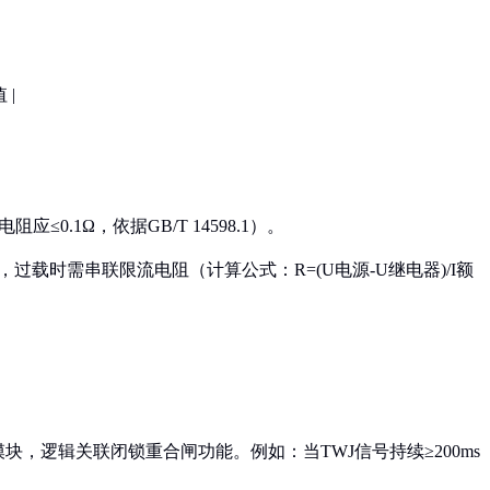
 |
0.1Ω，依据GB/T 14598.1）。
，过载时需串联限流电阻（计算公式：R=(U电源-U继电器)/I额
，逻辑关联闭锁重合闸功能。例如：当TWJ信号持续≥200ms
）。