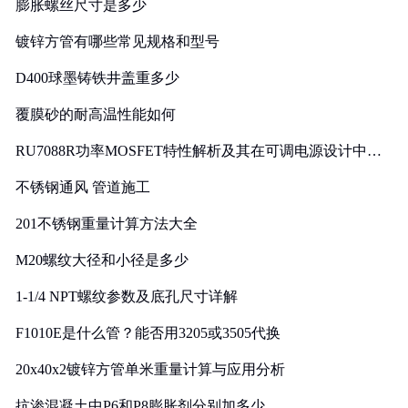
膨胀螺丝尺寸是多少
镀锌方管有哪些常见规格和型号
D400球墨铸铁井盖重多少
覆膜砂的耐高温性能如何
RU7088R功率MOSFET特性解析及其在可调电源设计中的
实践
不锈钢通风 管道施工
201不锈钢重量计算方法大全
M20螺纹大径和小径是多少
1-1/4 NPT螺纹参数及底孔尺寸详解
F1010E是什么管？能否用3205或3505代换
20x40x2镀锌方管单米重量计算与应用分析
抗渗混凝土中P6和P8膨胀剂分别加多少