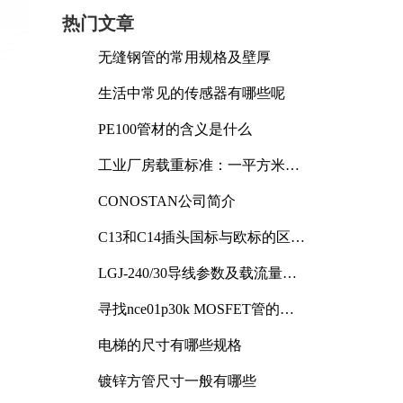
热门文章
无缝钢管的常用规格及壁厚
生活中常见的传感器有哪些呢
PE100管材的含义是什么
工业厂房载重标准：一平方米能
承受多少公斤
CONOSTAN公司简介
C13和C14插头国标与欧标的区别
及其标准解析
LGJ-240/30导线参数及载流量解
析
寻找nce01p30k MOSFET管的合
适替代型号
电梯的尺寸有哪些规格
镀锌方管尺寸一般有哪些