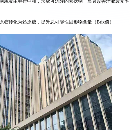
体物质发生电荷中和，形成可沉降的絮状物，显著改善汁液透光率
原糖转化为还原糖，提升总可溶性固形物含量（Brix值）