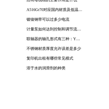
A516Gr70对应国内材质及低温冲
击要求解析
镀镍钢带可以过多少电流
计量泵如何达到控制和调节流量
的目的
联轴器的轴孔形式有三种：Y
型、J型、Z型
不锈钢材质厚度允许误差是多少
复印机出租有哪些常见模式
溶于水的润滑剂的种类