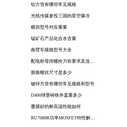
铝方管有哪些常见规格
光线传媒参投三国的星空爆冷
横担型号对应重量
锰矿石产品化合水含量
曲臂车规格型号大全
配电柜母排螺栓力矩要求及连接
规范详解
膨胀螺丝尺寸是多少
镀锌方管有哪些常见规格和型号
D400球墨铸铁井盖重多少
覆膜砂的耐高温性能如何
RU7088R功率MOSFET特性解析
及其在可调电源设计中的实践