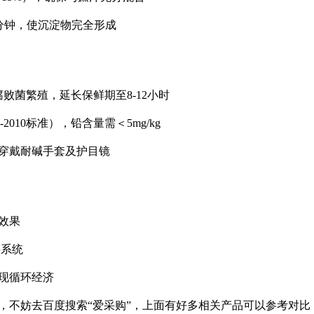
20分钟，使沉淀物完全形成
腐败菌繁殖，延长保鲜期至8-12小时
2010标准），铅含量需＜5mg/kg
须穿戴耐碱手套及护目镜
效果
料系统
实现循环经济
，不妨去百度搜索“爱采购”，上面有好多相关产品可以参考对比