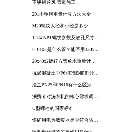
不锈钢通风 管道施工
201不锈钢重量计算方法大全
M20螺纹大径和小径是多少
1-1/4 NPT螺纹参数及底孔尺寸详
解
F1010E是什么管？能否用3205或
3505代换
20x40x2镀锌方管单米重量计算
与应用分析
抗渗混凝土中P6和P8膨胀剂分别
加多少
法兰PN25和PN16有什么区别
消费者对洗衣机的核心需求调研
与分析
U型螺栓的国家标准
煤矿用电热取暖器是否符合防爆
电气设备标准
照明母线槽的主要作用是什么