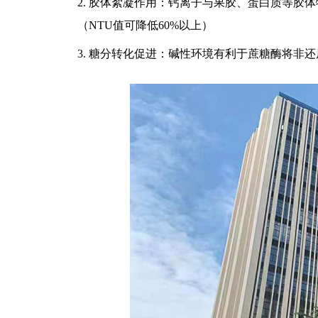
2. 胶体絮凝作用：钙离子与果胶、蛋白质等胶
（NTU值可降低60%以上）
3. 糖分转化促进：碱性环境有利于蔗糖酶将非还