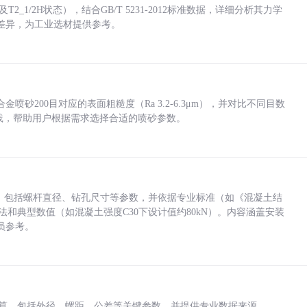
_1/2H状态），结合GB/T 5231-2012标准数据，详细分析其力学
差异，为工业选材提供参考。
砂200目对应的表面粗糙度（Ra 3.2-6.3μm），并对比不同目数
业实践，帮助用户根据需求选择合适的喷砂参数。
力，包括螺杆直径、钻孔尺寸等参数，并依据专业标准（如《混凝土结
方法和典型数值（如混凝土强度C30下设计值约80kN）。内容涵盖安装
员参考。
底孔计算，包括外径、螺距、公差等关键参数，并提供专业数据来源