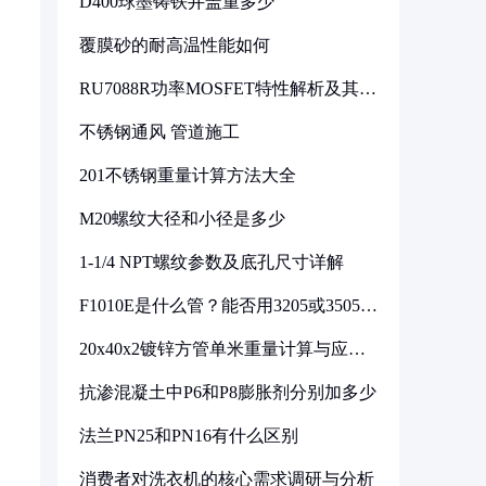
D400球墨铸铁井盖重多少
覆膜砂的耐高温性能如何
RU7088R功率MOSFET特性解析及其在
可调电源设计中的实践
不锈钢通风 管道施工
201不锈钢重量计算方法大全
M20螺纹大径和小径是多少
1-1/4 NPT螺纹参数及底孔尺寸详解
F1010E是什么管？能否用3205或3505代
换
20x40x2镀锌方管单米重量计算与应用
分析
抗渗混凝土中P6和P8膨胀剂分别加多少
法兰PN25和PN16有什么区别
消费者对洗衣机的核心需求调研与分析