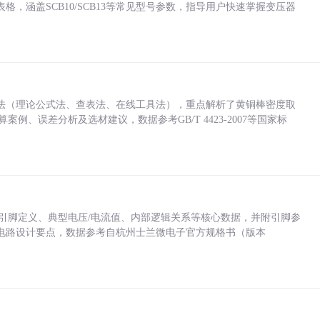
，涵盖SCB10/SCB13等常见型号参数，指导用户快速掌握变压器
法（理论公式法、查表法、在线工具法），重点解析了黄铜棒密度取
计算案例、误差分析及选材建议，数据参考GB/T 4423-2007等国家标
括各引脚定义、典型电压/电流值、内部逻辑关系等核心数据，并附引脚参
电路设计要点，数据参考自杭州士兰微电子官方规格书（版本