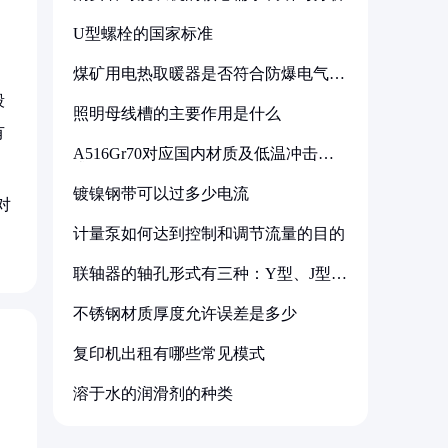
U型螺栓的国家标准
煤矿用电热取暖器是否符合防爆电气设
备标准
段
照明母线槽的主要作用是什么
有
A516Gr70对应国内材质及低温冲击要
求解析
镀镍钢带可以过多少电流
对
计量泵如何达到控制和调节流量的目的
联轴器的轴孔形式有三种：Y型、J型、
Z型
不锈钢材质厚度允许误差是多少
复印机出租有哪些常见模式
溶于水的润滑剂的种类