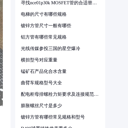
寻找nce01p30k MOSFET管的合适替代
型号
电梯的尺寸有哪些规格
镀锌方管尺寸一般有哪些
铝方管有哪些常见规格
光线传媒参投三国的星空爆冷
横担型号对应重量
锰矿石产品化合水含量
曲臂车规格型号大全
配电柜母排螺栓力矩要求及连接规范详
解
膨胀螺丝尺寸是多少
镀锌方管有哪些常见规格和型号