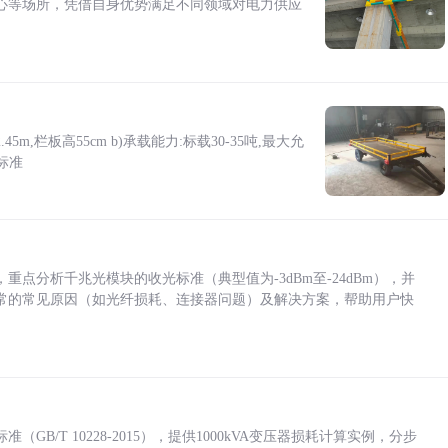
心等场所，凭借自身优势满足不同领域对电力供应
5m,栏板高55cm b)承载能力:标载30-35吨,最大允
标准
点分析千兆光模块的收光标准（典型值为-3dBm至-24dBm），并
常的常见原因（如光纤损耗、连接器问题）及解决方案，帮助用户快
/T 10228-2015），提供1000kVA变压器损耗计算实例，分步