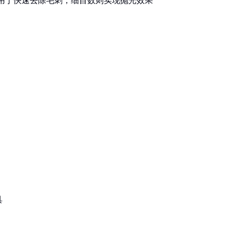
粗目数用于快速去除毛刺，细目数则实现抛光效果
具