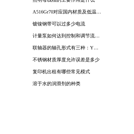
A516Gr70对应国内材质及低温冲
击要求解析
镀镍钢带可以过多少电流
计量泵如何达到控制和调节流量
的目的
联轴器的轴孔形式有三种：Y
型、J型、Z型
不锈钢材质厚度允许误差是多少
复印机出租有哪些常见模式
溶于水的润滑剂的种类