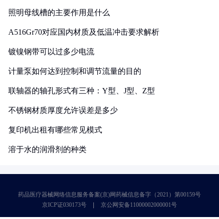
照明母线槽的主要作用是什么
A516Gr70对应国内材质及低温冲击要求解析
镀镍钢带可以过多少电流
计量泵如何达到控制和调节流量的目的
联轴器的轴孔形式有三种：Y型、J型、Z型
不锈钢材质厚度允许误差是多少
复印机出租有哪些常见模式
溶于水的润滑剂的种类
药品医疗器械网络信息服务备案(京)网药械信息备字（2021）第00159号
京ICP证030173号
京公网安备11000002000001号