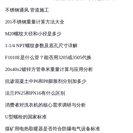
实践
不锈钢通风 管道施工
201不锈钢重量计算方法大全
M20螺纹大径和小径是多少
1-1/4 NPT螺纹参数及底孔尺寸详解
F1010E是什么管？能否用3205或3505代换
20x40x2镀锌方管单米重量计算与应用分析
抗渗混凝土中P6和P8膨胀剂分别加多少
法兰PN25和PN16有什么区别
消费者对洗衣机的核心需求调研与分析
U型螺栓的国家标准
煤矿用电热取暖器是否符合防爆电气设备标准