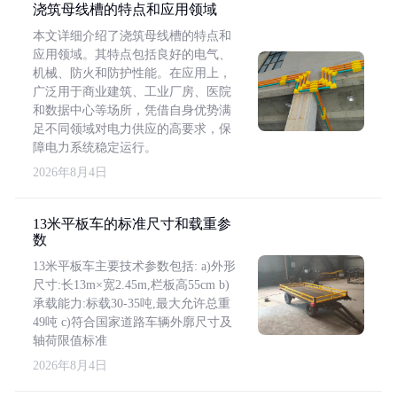
浇筑母线槽的特点和应用领域
本文详细介绍了浇筑母线槽的特点和
应用领域。其特点包括良好的电气、
机械、防火和防护性能。在应用上，
广泛用于商业建筑、工业厂房、医院
和数据中心等场所，凭借自身优势满
足不同领域对电力供应的高要求，保
障电力系统稳定运行。
2026年8月4日
13米平板车的标准尺寸和载重参
数
13米平板车主要技术参数包括: a)外形
尺寸:长13m×宽2.45m,栏板高55cm b)
承载能力:标载30-35吨,最大允许总重
49吨 c)符合国家道路车辆外廓尺寸及
轴荷限值标准
2026年8月4日