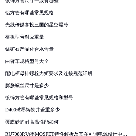
镀锌方管尺寸一般有哪些
铝方管有哪些常见规格
光线传媒参投三国的星空爆冷
横担型号对应重量
锰矿石产品化合水含量
曲臂车规格型号大全
配电柜母排螺栓力矩要求及连接规范详解
膨胀螺丝尺寸是多少
镀锌方管有哪些常见规格和型号
D400球墨铸铁井盖重多少
覆膜砂的耐高温性能如何
RU7088R功率MOSFET特性解析及其在可调电源设计中的