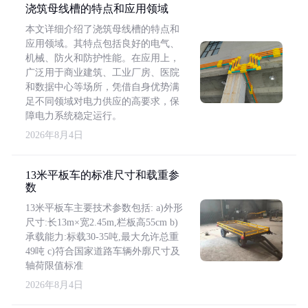
浇筑母线槽的特点和应用领域
本文详细介绍了浇筑母线槽的特点和
应用领域。其特点包括良好的电气、
机械、防火和防护性能。在应用上，
广泛用于商业建筑、工业厂房、医院
和数据中心等场所，凭借自身优势满
足不同领域对电力供应的高要求，保
障电力系统稳定运行。
2026年8月4日
13米平板车的标准尺寸和载重参
数
13米平板车主要技术参数包括: a)外形
尺寸:长13m×宽2.45m,栏板高55cm b)
承载能力:标载30-35吨,最大允许总重
49吨 c)符合国家道路车辆外廓尺寸及
轴荷限值标准
2026年8月4日