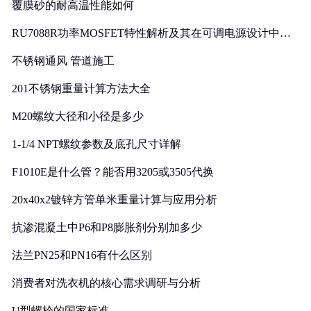
覆膜砂的耐高温性能如何
RU7088R功率MOSFET特性解析及其在可调电源设计中的
实践
不锈钢通风 管道施工
201不锈钢重量计算方法大全
M20螺纹大径和小径是多少
1-1/4 NPT螺纹参数及底孔尺寸详解
F1010E是什么管？能否用3205或3505代换
20x40x2镀锌方管单米重量计算与应用分析
抗渗混凝土中P6和P8膨胀剂分别加多少
法兰PN25和PN16有什么区别
消费者对洗衣机的核心需求调研与分析
U型螺栓的国家标准