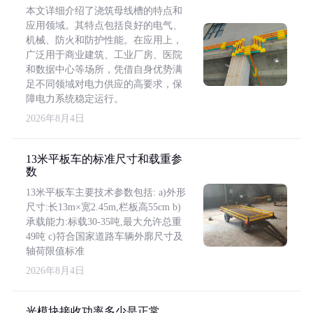
本文详细介绍了浇筑母线槽的特点和
应用领域。其特点包括良好的电气、
机械、防火和防护性能。在应用上，
广泛用于商业建筑、工业厂房、医院
和数据中心等场所，凭借自身优势满
足不同领域对电力供应的高要求，保
障电力系统稳定运行。
2026年8月4日
13米平板车的标准尺寸和载重参
数
13米平板车主要技术参数包括: a)外形
尺寸:长13m×宽2.45m,栏板高55cm b)
承载能力:标载30-35吨,最大允许总重
49吨 c)符合国家道路车辆外廓尺寸及
轴荷限值标准
2026年8月4日
光模块接收功率多少是正常