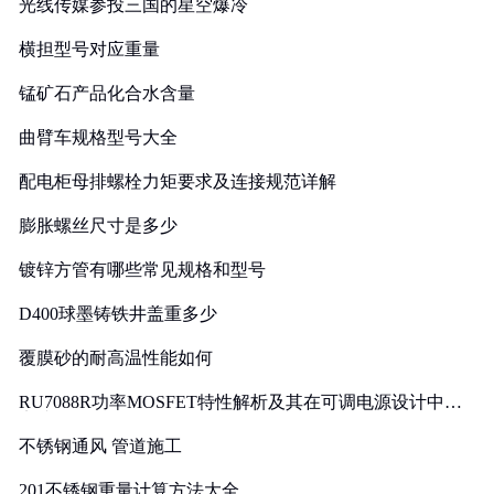
光线传媒参投三国的星空爆冷
横担型号对应重量
锰矿石产品化合水含量
曲臂车规格型号大全
配电柜母排螺栓力矩要求及连接规范详解
膨胀螺丝尺寸是多少
镀锌方管有哪些常见规格和型号
D400球墨铸铁井盖重多少
覆膜砂的耐高温性能如何
RU7088R功率MOSFET特性解析及其在可调电源设计中的
实践
不锈钢通风 管道施工
201不锈钢重量计算方法大全