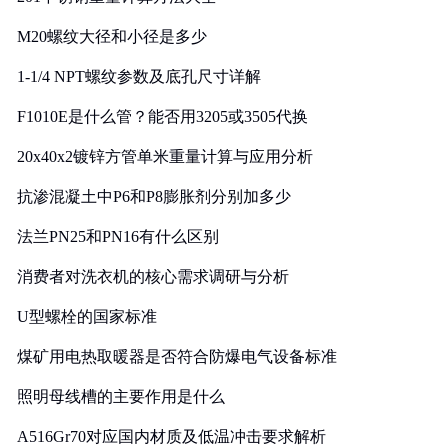
M20螺纹大径和小径是多少
1-1/4 NPT螺纹参数及底孔尺寸详解
F1010E是什么管？能否用3205或3505代换
20x40x2镀锌方管单米重量计算与应用分析
抗渗混凝土中P6和P8膨胀剂分别加多少
法兰PN25和PN16有什么区别
消费者对洗衣机的核心需求调研与分析
U型螺栓的国家标准
煤矿用电热取暖器是否符合防爆电气设备标准
照明母线槽的主要作用是什么
A516Gr70对应国内材质及低温冲击要求解析