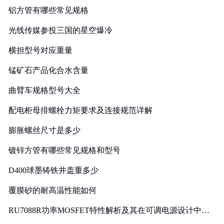
铝方管有哪些常见规格
光线传媒参投三国的星空爆冷
横担型号对应重量
锰矿石产品化合水含量
曲臂车规格型号大全
配电柜母排螺栓力矩要求及连接规范详解
膨胀螺丝尺寸是多少
镀锌方管有哪些常见规格和型号
D400球墨铸铁井盖重多少
覆膜砂的耐高温性能如何
RU7088R功率MOSFET特性解析及其在可调电源设计中的
实践