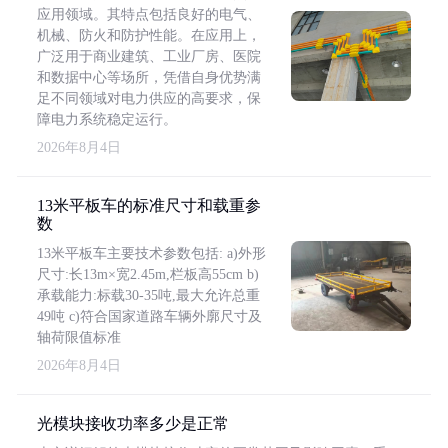
应用领域。其特点包括良好的电气、
机械、防火和防护性能。在应用上，
广泛用于商业建筑、工业厂房、医院
和数据中心等场所，凭借自身优势满
足不同领域对电力供应的高要求，保
障电力系统稳定运行。
2026年8月4日
13米平板车的标准尺寸和载重参
数
13米平板车主要技术参数包括: a)外形
尺寸:长13m×宽2.45m,栏板高55cm b)
承载能力:标载30-35吨,最大允许总重
49吨 c)符合国家道路车辆外廓尺寸及
轴荷限值标准
2026年8月4日
光模块接收功率多少是正常