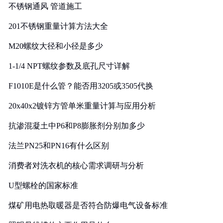
不锈钢通风 管道施工
201不锈钢重量计算方法大全
M20螺纹大径和小径是多少
1-1/4 NPT螺纹参数及底孔尺寸详解
F1010E是什么管？能否用3205或3505代换
20x40x2镀锌方管单米重量计算与应用分析
抗渗混凝土中P6和P8膨胀剂分别加多少
法兰PN25和PN16有什么区别
消费者对洗衣机的核心需求调研与分析
U型螺栓的国家标准
煤矿用电热取暖器是否符合防爆电气设备标准