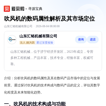
寻源宝典
吹风机的数码属性解析及其市场定位
山东汇铭机械有限公司
·
2026-08-04 08:00:00
山东汇铭机械有限公司
咨询
进店
法人:姚兴跃
通过深度核验
山东汇铭机械，位于济宁经济开发区，2023年成立，专营
多种工程机械，产品丰富，技术专业，经验丰富，权威可
靠。
介绍：
分析吹风机的数码属性及其在数码产品市场中的定位与发展
前景。通过探讨吹风机的技术构成与数码产品的定义，评估其数字
化程度及未来智能化趋势。
一、吹风机的技术构成与功能