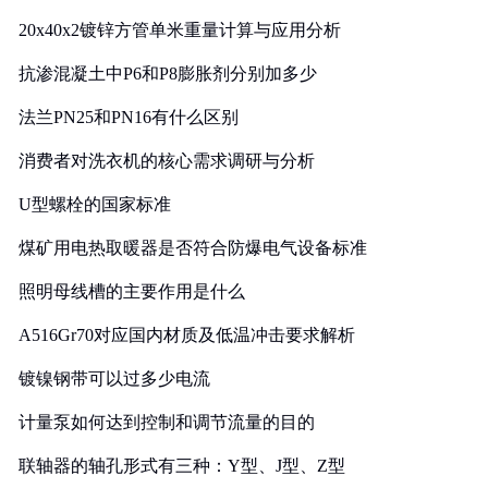
20x40x2镀锌方管单米重量计算与应用分析
抗渗混凝土中P6和P8膨胀剂分别加多少
法兰PN25和PN16有什么区别
消费者对洗衣机的核心需求调研与分析
U型螺栓的国家标准
煤矿用电热取暖器是否符合防爆电气设备标准
照明母线槽的主要作用是什么
A516Gr70对应国内材质及低温冲击要求解析
镀镍钢带可以过多少电流
计量泵如何达到控制和调节流量的目的
联轴器的轴孔形式有三种：Y型、J型、Z型