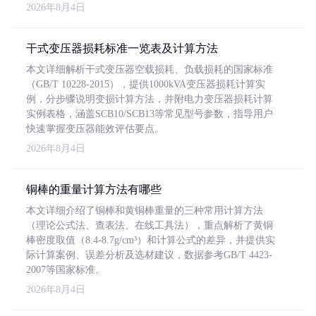
2026年8月4日
干式变压器损耗标准一览表及计算方法
本文详细解析干式变压器空载损耗、负载损耗的国家标准
（GB/T 10228-2015），提供1000kVA变压器损耗计算实
例，分步骤说明变损计算方法，并附电力变压器损耗计算
实例表格，涵盖SCB10/SCB13等常见型号参数，指导用户
快速掌握变压器能效评估要点。
2026年8月4日
铜棒的重量计算方法有哪些
本文详细介绍了铜棒和黄铜棒重量的三种常用计算方法
（理论公式法、查表法、在线工具法），重点解析了黄铜
棒密度取值（8.4-8.7g/cm³）和计算公式的差异，并提供实
际计算案例、误差分析及选材建议，数据参考GB/T 4423-
2007等国家标准。
2026年8月4日