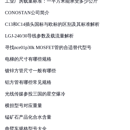
工业厂房载重标准：一平方米能承受多少公斤
CONOSTAN公司简介
C13和C14插头国标与欧标的区别及其标准解析
LGJ-240/30导线参数及载流量解析
寻找nce01p30k MOSFET管的合适替代型号
电梯的尺寸有哪些规格
镀锌方管尺寸一般有哪些
铝方管有哪些常见规格
光线传媒参投三国的星空爆冷
横担型号对应重量
锰矿石产品化合水含量
曲臂车规格型号大全