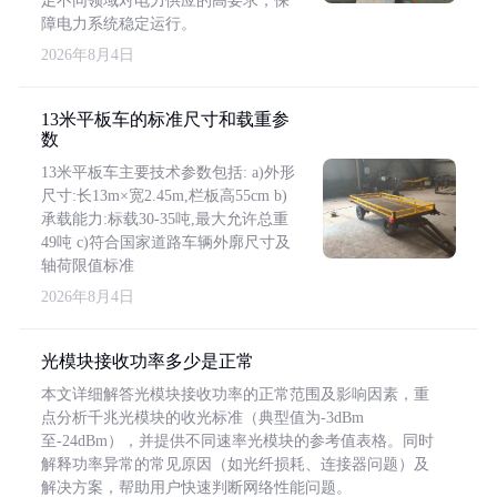
足不同领域对电力供应的高要求，保
障电力系统稳定运行。
2026年8月4日
13米平板车的标准尺寸和载重参
数
13米平板车主要技术参数包括: a)外形
尺寸:长13m×宽2.45m,栏板高55cm b)
承载能力:标载30-35吨,最大允许总重
49吨 c)符合国家道路车辆外廓尺寸及
轴荷限值标准
2026年8月4日
光模块接收功率多少是正常
本文详细解答光模块接收功率的正常范围及影响因素，重
点分析千兆光模块的收光标准（典型值为-3dBm
至-24dBm），并提供不同速率光模块的参考值表格。同时
解释功率异常的常见原因（如光纤损耗、连接器问题）及
解决方案，帮助用户快速判断网络性能问题。