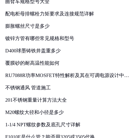
曲臂车规格型号大全
配电柜母排螺栓力矩要求及连接规范详解
膨胀螺丝尺寸是多少
镀锌方管有哪些常见规格和型号
D400球墨铸铁井盖重多少
覆膜砂的耐高温性能如何
RU7088R功率MOSFET特性解析及其在可调电源设计中的
实践
不锈钢通风 管道施工
201不锈钢重量计算方法大全
M20螺纹大径和小径是多少
1-1/4 NPT螺纹参数及底孔尺寸详解
F1010E是什么管？能否用3205或3505代换