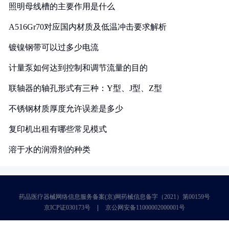
照明母线槽的主要作用是什么
A516Gr70对应国内材质及低温冲击要求解析
镀镍钢带可以过多少电流
计量泵如何达到控制和调节流量的目的
联轴器的轴孔形式有三种：Y型、J型、Z型
不锈钢材质厚度允许误差是多少
复印机出租有哪些常见模式
溶于水的润滑剂的种类
药品医疗器械网络信息服务备案(京)网药械信息备字（2021）第00159号
京ICP证030173号
京公网安备11000002000001号