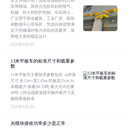
本文详细介绍了浇筑母线槽的特点和
应用领域。其特点包括良好的电气、
机械、防火和防护性能。在应用上，
广泛用于商业建筑、工业厂房、医院
和数据中心等场所，凭借自身优势满
足不同领域对电力供应的高要求，保
障电力系统稳定运行。
2026年8月4日
13米平板车的标准尺寸和载重参
数
13米平板车主要技术参数包括: a)外形
尺寸:长13m×宽2.45m,栏板高55cm b)
承载能力:标载30-35吨,最大允许总重
49吨 c)符合国家道路车辆外廓尺寸及
轴荷限值标准
2026年8月4日
光模块接收功率多少是正常