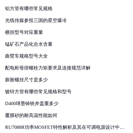
铝方管有哪些常见规格
光线传媒参投三国的星空爆冷
横担型号对应重量
锰矿石产品化合水含量
曲臂车规格型号大全
配电柜母排螺栓力矩要求及连接规范详解
膨胀螺丝尺寸是多少
镀锌方管有哪些常见规格和型号
D400球墨铸铁井盖重多少
覆膜砂的耐高温性能如何
RU7088R功率MOSFET特性解析及其在可调电源设计中的
实践