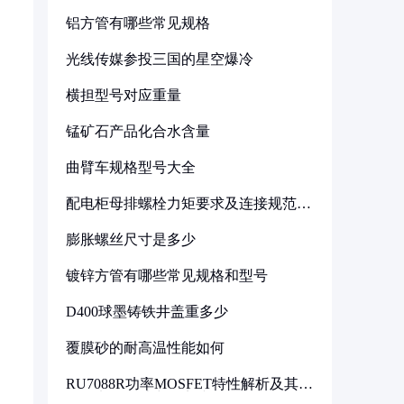
铝方管有哪些常见规格
光线传媒参投三国的星空爆冷
横担型号对应重量
锰矿石产品化合水含量
曲臂车规格型号大全
配电柜母排螺栓力矩要求及连接规范详
解
膨胀螺丝尺寸是多少
镀锌方管有哪些常见规格和型号
D400球墨铸铁井盖重多少
覆膜砂的耐高温性能如何
RU7088R功率MOSFET特性解析及其在
可调电源设计中的实践