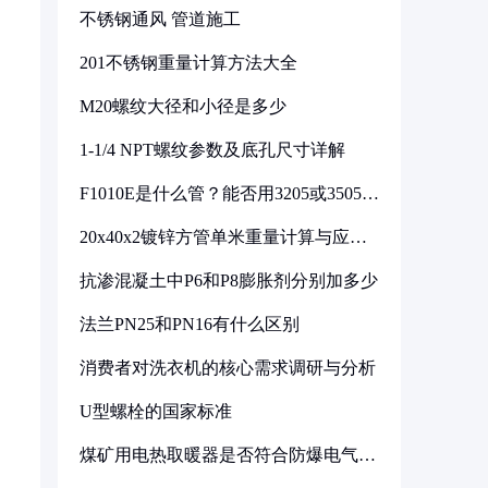
不锈钢通风 管道施工
201不锈钢重量计算方法大全
M20螺纹大径和小径是多少
1-1/4 NPT螺纹参数及底孔尺寸详解
F1010E是什么管？能否用3205或3505代
换
20x40x2镀锌方管单米重量计算与应用
分析
抗渗混凝土中P6和P8膨胀剂分别加多少
法兰PN25和PN16有什么区别
消费者对洗衣机的核心需求调研与分析
U型螺栓的国家标准
煤矿用电热取暖器是否符合防爆电气设
备标准