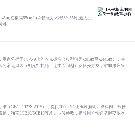
5m,栏板高55cm b)承载能力:标载30-35吨,最大允
标准
点分析千兆光模块的收光标准（典型值为-3dBm至-24dBm），并
常的常见原因（如光纤损耗、连接器问题）及解决方案，帮助用户快
/T 10228-2015），提供1000kVA变压器损耗计算实例，分步
，涵盖SCB10/SCB13等常见型号参数，指导用户快速掌握变压器