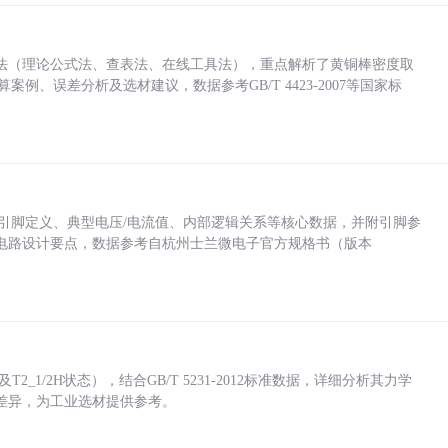
法（理论公式法、查表法、在线工具法），重点解析了黄铜棒密度取
计算案例、误差分析及选材建议，数据参考GB/T 4423-2007等国家标
括各引脚定义、典型电压/电流值、内部逻辑关系等核心数据，并附引脚参
电路设计要点，数据参考自杭州士兰微电子官方规格书（版本
_1/2H状态），结合GB/T 5231-2012标准数据，详细分析其力学
差异，为工业选材提供参考。