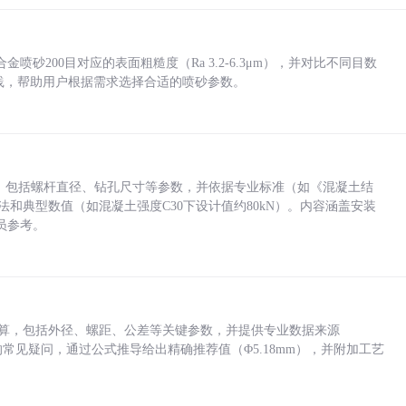
砂200目对应的表面粗糙度（Ra 3.2-6.3μm），并对比不同目数
业实践，帮助用户根据需求选择合适的喷砂参数。
力，包括螺杆直径、钻孔尺寸等参数，并依据专业标准（如《混凝土结
方法和典型数值（如混凝土强度C30下设计值约80kN）。内容涵盖安装
员参考。
底孔计算，包括外径、螺距、公差等关键参数，并提供专业数据来源
孔尺寸的常见疑问，通过公式推导给出精确推荐值（Φ5.18mm），并附加工艺