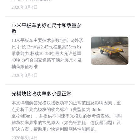
2026年8月4日
13米平板车的标准尺寸和载重参
数
13米平板车主要技术参数包括: a)外形
尺寸:长13m×宽2.45m,栏板高55cm b)
承载能力:标载30-35吨,最大允许总重
49吨 c)符合国家道路车辆外廓尺寸及
轴荷限值标准
2026年8月4日
光模块接收功率多少是正常
本文详细解答光模块接收功率的正常范围及影响因素，重
点分析千兆光模块的收光标准（典型值为-3dBm
至-24dBm），并提供不同速率光模块的参考值表格。同时
解释功率异常的常见原因（如光纤损耗、连接器问题）及
解决方案，帮助用户快速判断网络性能问题。
2026年8月4日