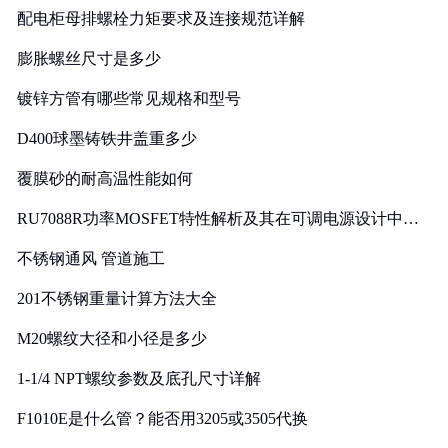
配电柜母排螺栓力矩要求及连接规范详解
膨胀螺丝尺寸是多少
镀锌方管有哪些常见规格和型号
D400球墨铸铁井盖重多少
覆膜砂的耐高温性能如何
RU7088R功率MOSFET特性解析及其在可调电源设计中的
实践
不锈钢通风 管道施工
201不锈钢重量计算方法大全
M20螺纹大径和小径是多少
1-1/4 NPT螺纹参数及底孔尺寸详解
F1010E是什么管？能否用3205或3505代换