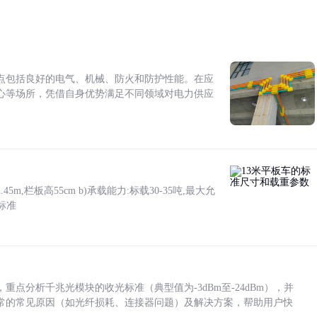
点包括良好的电气、机械、防火和防护性能。在应
心等场所，凭借自身优势满足不同领域对电力供应
5m,栏板高55cm b)承载能力:标载30-35吨,最大允
标准
点分析千兆光模块的收光标准（典型值为-3dBm至-24dBm），并
常的常见原因（如光纤损耗、连接器问题）及解决方案，帮助用户快