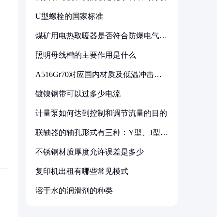
U型螺栓的国家标准
煤矿用电热取暖器是否符合防爆电气设
备标准
照明母线槽的主要作用是什么
A516Gr70对应国内材质及低温冲击要
求解析
镀镍钢带可以过多少电流
计量泵如何达到控制和调节流量的目的
联轴器的轴孔形式有三种：Y型、J型、
Z型
不锈钢材质厚度允许误差是多少
复印机出租有哪些常见模式
溶于水的润滑剂的种类