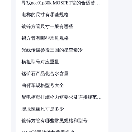
寻找nce01p30k MOSFET管的合适替代
型号
电梯的尺寸有哪些规格
镀锌方管尺寸一般有哪些
铝方管有哪些常见规格
光线传媒参投三国的星空爆冷
横担型号对应重量
锰矿石产品化合水含量
曲臂车规格型号大全
配电柜母排螺栓力矩要求及连接规范详
解
膨胀螺丝尺寸是多少
镀锌方管有哪些常见规格和型号