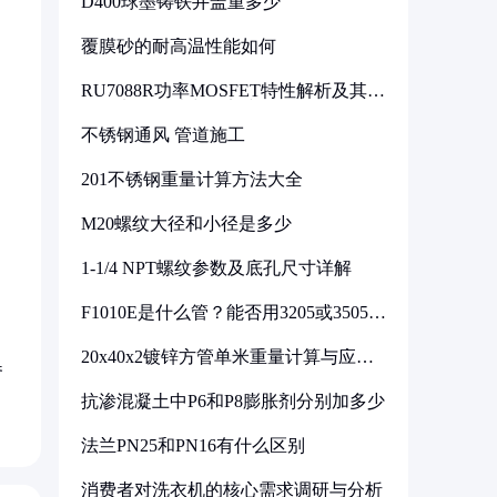
D400球墨铸铁井盖重多少
覆膜砂的耐高温性能如何
RU7088R功率MOSFET特性解析及其在
可调电源设计中的实践
不锈钢通风 管道施工
201不锈钢重量计算方法大全
M20螺纹大径和小径是多少
1-1/4 NPT螺纹参数及底孔尺寸详解
F1010E是什么管？能否用3205或3505代
换
20x40x2镀锌方管单米重量计算与应用
参
分析
抗渗混凝土中P6和P8膨胀剂分别加多少
法兰PN25和PN16有什么区别
消费者对洗衣机的核心需求调研与分析