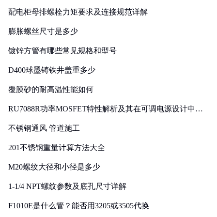
配电柜母排螺栓力矩要求及连接规范详解
膨胀螺丝尺寸是多少
镀锌方管有哪些常见规格和型号
D400球墨铸铁井盖重多少
覆膜砂的耐高温性能如何
RU7088R功率MOSFET特性解析及其在可调电源设计中的
实践
不锈钢通风 管道施工
201不锈钢重量计算方法大全
M20螺纹大径和小径是多少
1-1/4 NPT螺纹参数及底孔尺寸详解
F1010E是什么管？能否用3205或3505代换