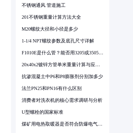
不锈钢通风 管道施工
201不锈钢重量计算方法大全
M20螺纹大径和小径是多少
1-1/4 NPT螺纹参数及底孔尺寸详解
F1010E是什么管？能否用3205或3505代
换
20x40x2镀锌方管单米重量计算与应用
分析
抗渗混凝土中P6和P8膨胀剂分别加多少
法兰PN25和PN16有什么区别
消费者对洗衣机的核心需求调研与分析
U型螺栓的国家标准
煤矿用电热取暖器是否符合防爆电气设
备标准