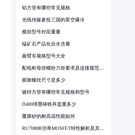
铝方管有哪些常见规格
光线传媒参投三国的星空爆冷
横担型号对应重量
锰矿石产品化合水含量
曲臂车规格型号大全
配电柜母排螺栓力矩要求及连接规范详
解
膨胀螺丝尺寸是多少
镀锌方管有哪些常见规格和型号
D400球墨铸铁井盖重多少
覆膜砂的耐高温性能如何
RU7088R功率MOSFET特性解析及其在
可调电源设计中的实践