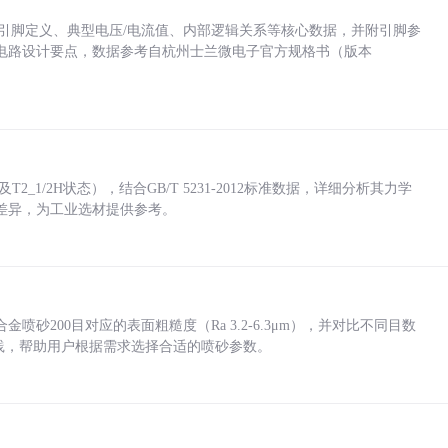
括各引脚定义、典型电压/电流值、内部逻辑关系等核心数据，并附引脚参
电路设计要点，数据参考自杭州士兰微电子官方规格书（版本
_1/2H状态），结合GB/T 5231-2012标准数据，详细分析其力学
差异，为工业选材提供参考。
砂200目对应的表面粗糙度（Ra 3.2-6.3μm），并对比不同目数
业实践，帮助用户根据需求选择合适的喷砂参数。