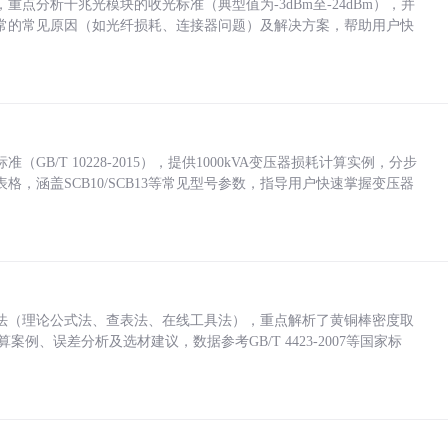
点分析千兆光模块的收光标准（典型值为-3dBm至-24dBm），并
常的常见原因（如光纤损耗、连接器问题）及解决方案，帮助用户快
/T 10228-2015），提供1000kVA变压器损耗计算实例，分步
，涵盖SCB10/SCB13等常见型号参数，指导用户快速掌握变压器
法（理论公式法、查表法、在线工具法），重点解析了黄铜棒密度取
计算案例、误差分析及选材建议，数据参考GB/T 4423-2007等国家标