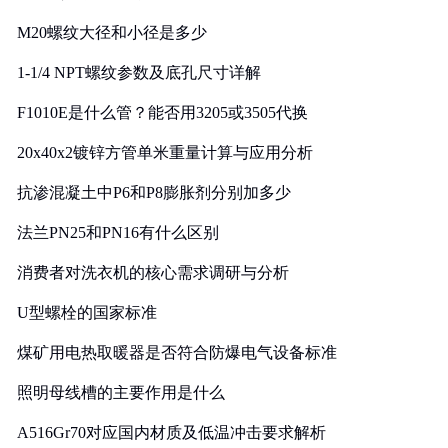
M20螺纹大径和小径是多少
1-1/4 NPT螺纹参数及底孔尺寸详解
F1010E是什么管？能否用3205或3505代换
20x40x2镀锌方管单米重量计算与应用分析
抗渗混凝土中P6和P8膨胀剂分别加多少
法兰PN25和PN16有什么区别
消费者对洗衣机的核心需求调研与分析
U型螺栓的国家标准
煤矿用电热取暖器是否符合防爆电气设备标准
照明母线槽的主要作用是什么
A516Gr70对应国内材质及低温冲击要求解析