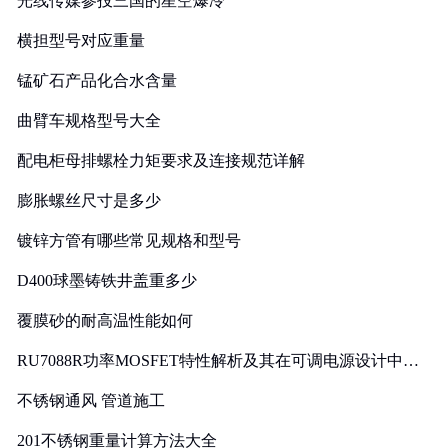
光线传媒参投三国的星空爆冷
横担型号对应重量
锰矿石产品化合水含量
曲臂车规格型号大全
配电柜母排螺栓力矩要求及连接规范详解
膨胀螺丝尺寸是多少
镀锌方管有哪些常见规格和型号
D400球墨铸铁井盖重多少
覆膜砂的耐高温性能如何
RU7088R功率MOSFET特性解析及其在可调电源设计中的
实践
不锈钢通风 管道施工
201不锈钢重量计算方法大全