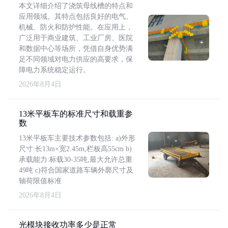
本文详细介绍了浇筑母线槽的特点和
应用领域。其特点包括良好的电气、
机械、防火和防护性能。在应用上，
广泛用于商业建筑、工业厂房、医院
和数据中心等场所，凭借自身优势满
足不同领域对电力供应的高要求，保
障电力系统稳定运行。
2026年8月4日
13米平板车的标准尺寸和载重参
数
13米平板车主要技术参数包括: a)外形
尺寸:长13m×宽2.45m,栏板高55cm b)
承载能力:标载30-35吨,最大允许总重
49吨 c)符合国家道路车辆外廓尺寸及
轴荷限值标准
2026年8月4日
光模块接收功率多少是正常