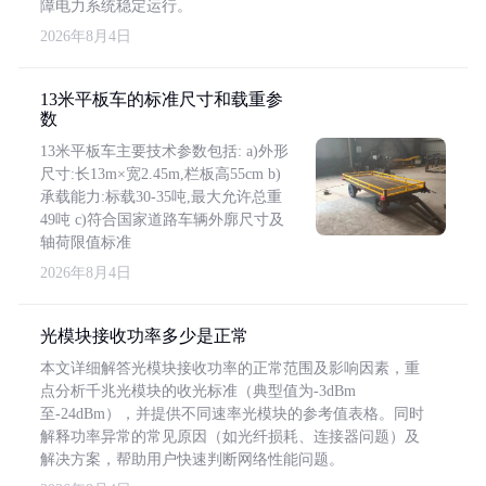
障电力系统稳定运行。
2026年8月4日
13米平板车的标准尺寸和载重参
数
13米平板车主要技术参数包括: a)外形
尺寸:长13m×宽2.45m,栏板高55cm b)
承载能力:标载30-35吨,最大允许总重
49吨 c)符合国家道路车辆外廓尺寸及
轴荷限值标准
2026年8月4日
光模块接收功率多少是正常
本文详细解答光模块接收功率的正常范围及影响因素，重
点分析千兆光模块的收光标准（典型值为-3dBm
至-24dBm），并提供不同速率光模块的参考值表格。同时
解释功率异常的常见原因（如光纤损耗、连接器问题）及
解决方案，帮助用户快速判断网络性能问题。