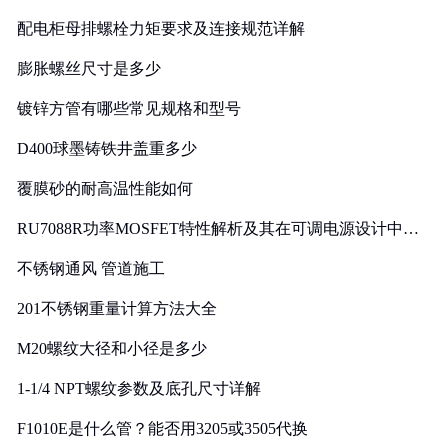
配电柜母排螺栓力矩要求及连接规范详解
膨胀螺丝尺寸是多少
镀锌方管有哪些常见规格和型号
D400球墨铸铁井盖重多少
覆膜砂的耐高温性能如何
RU7088R功率MOSFET特性解析及其在可调电源设计中的
实践
不锈钢通风 管道施工
201不锈钢重量计算方法大全
M20螺纹大径和小径是多少
1-1/4 NPT螺纹参数及底孔尺寸详解
F1010E是什么管？能否用3205或3505代换