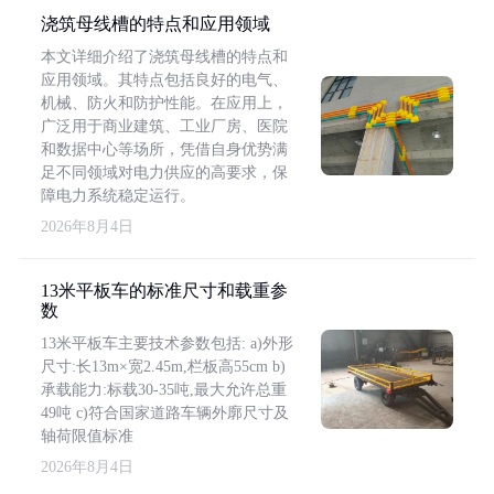
浇筑母线槽的特点和应用领域
本文详细介绍了浇筑母线槽的特点和
应用领域。其特点包括良好的电气、
机械、防火和防护性能。在应用上，
广泛用于商业建筑、工业厂房、医院
和数据中心等场所，凭借自身优势满
足不同领域对电力供应的高要求，保
障电力系统稳定运行。
2026年8月4日
13米平板车的标准尺寸和载重参
数
13米平板车主要技术参数包括: a)外形
尺寸:长13m×宽2.45m,栏板高55cm b)
承载能力:标载30-35吨,最大允许总重
49吨 c)符合国家道路车辆外廓尺寸及
轴荷限值标准
2026年8月4日