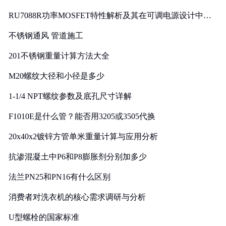
RU7088R功率MOSFET特性解析及其在可调电源设计中的
实践
不锈钢通风 管道施工
201不锈钢重量计算方法大全
M20螺纹大径和小径是多少
1-1/4 NPT螺纹参数及底孔尺寸详解
F1010E是什么管？能否用3205或3505代换
20x40x2镀锌方管单米重量计算与应用分析
抗渗混凝土中P6和P8膨胀剂分别加多少
法兰PN25和PN16有什么区别
消费者对洗衣机的核心需求调研与分析
U型螺栓的国家标准