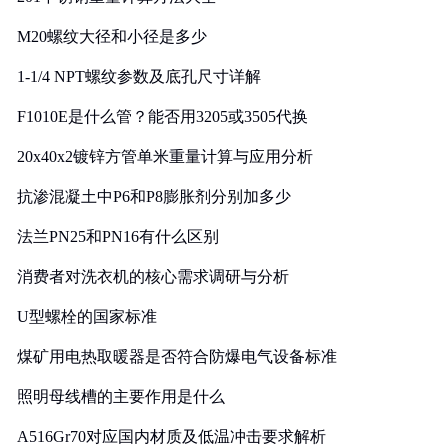
M20螺纹大径和小径是多少
1-1/4 NPT螺纹参数及底孔尺寸详解
F1010E是什么管？能否用3205或3505代换
20x40x2镀锌方管单米重量计算与应用分析
抗渗混凝土中P6和P8膨胀剂分别加多少
法兰PN25和PN16有什么区别
消费者对洗衣机的核心需求调研与分析
U型螺栓的国家标准
煤矿用电热取暖器是否符合防爆电气设备标准
照明母线槽的主要作用是什么
A516Gr70对应国内材质及低温冲击要求解析