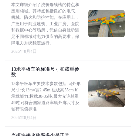
本文详细介绍了浇筑母线槽的特点和
应用领域。其特点包括良好的电气、
机械、防火和防护性能。在应用上，
广泛用于商业建筑、工业厂房、医院
和数据中心等场所，凭借自身优势满
足不同领域对电力供应的高要求，保
障电力系统稳定运行。
2026年8月4日
13米平板车的标准尺寸和载重参
数
13米平板车主要技术参数包括: a)外形
尺寸:长13m×宽2.45m,栏板高55cm b)
承载能力:标载30-35吨,最大允许总重
49吨 c)符合国家道路车辆外廓尺寸及
轴荷限值标准
2026年8月4日
光模块接收功率多少是正常