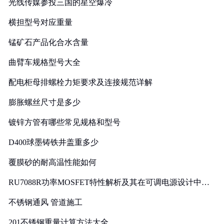
光线传媒参投三国的星空爆冷
横担型号对应重量
锰矿石产品化合水含量
曲臂车规格型号大全
配电柜母排螺栓力矩要求及连接规范详解
膨胀螺丝尺寸是多少
镀锌方管有哪些常见规格和型号
D400球墨铸铁井盖重多少
覆膜砂的耐高温性能如何
RU7088R功率MOSFET特性解析及其在可调电源设计中的
实践
不锈钢通风 管道施工
201不锈钢重量计算方法大全