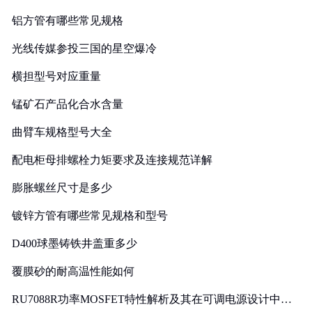
铝方管有哪些常见规格
光线传媒参投三国的星空爆冷
横担型号对应重量
锰矿石产品化合水含量
曲臂车规格型号大全
配电柜母排螺栓力矩要求及连接规范详解
膨胀螺丝尺寸是多少
镀锌方管有哪些常见规格和型号
D400球墨铸铁井盖重多少
覆膜砂的耐高温性能如何
RU7088R功率MOSFET特性解析及其在可调电源设计中的
实践