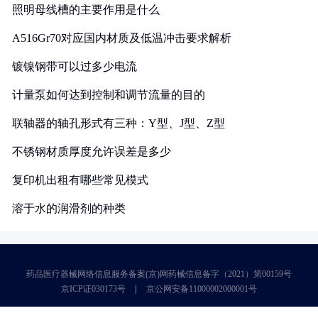
照明母线槽的主要作用是什么
A516Gr70对应国内材质及低温冲击要求解析
镀镍钢带可以过多少电流
计量泵如何达到控制和调节流量的目的
联轴器的轴孔形式有三种：Y型、J型、Z型
不锈钢材质厚度允许误差是多少
复印机出租有哪些常见模式
溶于水的润滑剂的种类
药品医疗器械网络信息服务备案(京)网药械信息备字（2021）第00159号
京ICP证030173号
京公网安备11000002000001号