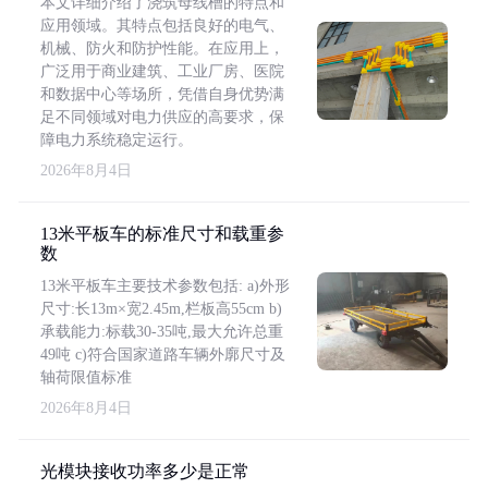
本文详细介绍了浇筑母线槽的特点和
应用领域。其特点包括良好的电气、
机械、防火和防护性能。在应用上，
广泛用于商业建筑、工业厂房、医院
和数据中心等场所，凭借自身优势满
足不同领域对电力供应的高要求，保
障电力系统稳定运行。
2026年8月4日
13米平板车的标准尺寸和载重参
数
13米平板车主要技术参数包括: a)外形
尺寸:长13m×宽2.45m,栏板高55cm b)
承载能力:标载30-35吨,最大允许总重
49吨 c)符合国家道路车辆外廓尺寸及
轴荷限值标准
2026年8月4日
光模块接收功率多少是正常